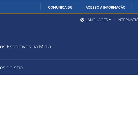
COMUNICA BR
ACESSO À INFORMAÇÃO
Ministério da Defesa
Ministério das Relações
Mini
IR
LANGUAGES
INTERNATI
Exteriores
PARA
O
Ministério da Cidadania
Ministério da Saúde
Mini
CONTEÚDO
os Esportivos na Mídia
es do sítio
Ministério do
Controladoria-Geral da
Mini
Desenvolvimento Regional
União
Famí
Hum
Advocacia-Geral da União
Banco Central do Brasil
Plan