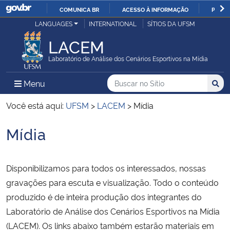
COMUNICA BR
ACESSO À INFORMAÇÃO
PARTI
Casa Civil
LANGUAGES
INTERNATIONAL
SÍTIOS DA UFSM
IR
PARA
LACEM
Ministério da Justiça e Segurança Pública
O
Laboratório de Análise dos Cenários Esportivos na Mídia
CONTEÚDO
Ministério da Defesa
Buscar no no Sítio
Busca
Busca:
Menu Principal do Sítio
Menu
Busc
Ministério das Relações Exteriores
Você está aqui:
UFSM
>
LACEM
>
Mídia
Mídia
Ministério da Economia
Início do conteúdo
Ministério da Infraestrutura
Disponibilizamos para todos os interessados, nossas
gravações para escuta e visualização. Todo o conteúdo
Ministério da Agricultura, Pecuária e Abastecimento
produzido é de inteira produção dos integrantes do
Laboratório de Análise dos Cenários Esportivos na Mídia
Ministério da Educação
(LACEM). Os links abaixo também estarão materiais em