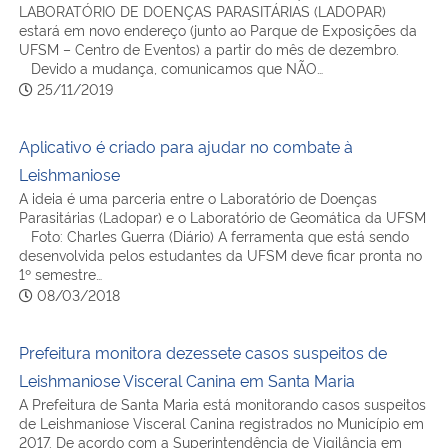
LABORATÓRIO DE DOENÇAS PARASITÁRIAS (LADOPAR)
estará em novo endereço (junto ao Parque de Exposições da
Secretaria-Geral
UFSM – Centro de Eventos) a partir do mês de dezembro.
Devido a mudança, comunicamos que NÃO…
25/11/2019
Secretaria de Governo
Aplicativo é criado para ajudar no combate à
Gabinete de Segurança Institucional
Leishmaniose
A ideia é uma parceria entre o Laboratório de Doenças
Advocacia-Geral da União
Parasitárias (Ladopar) e o Laboratório de Geomática da UFSM
Foto: Charles Guerra (Diário) A ferramenta que está sendo
desenvolvida pelos estudantes da UFSM deve ficar pronta no
Banco Central do Brasil
1º semestre…
08/03/2018
Planalto
Prefeitura monitora dezessete casos suspeitos de
Leishmaniose Visceral Canina em Santa Maria
A Prefeitura de Santa Maria está monitorando casos suspeitos
de Leishmaniose Visceral Canina registrados no Município em
2017. De acordo com a Superintendência de Vigilância em