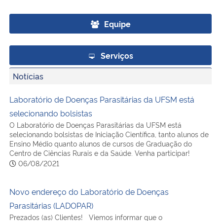
Ministério da Cidadania
Equipe
Ministério da Saúde
Serviços
Ministério de Minas e Energia
Notícias
Ministério da Ciência, Tecnologia, Inovações e Comunicações
Laboratório de Doenças Parasitárias da UFSM está
selecionando bolsistas
Ministério do Meio Ambiente
O Laboratório de Doenças Parasitárias da UFSM está
selecionando bolsistas de Iniciação Científica, tanto alunos de
Ministério do Turismo
Ensino Médio quanto alunos de cursos de Graduação do
Centro de Ciências Rurais e da Saúde. Venha participar!
06/08/2021
Ministério do Desenvolvimento Regional
Novo endereço do Laboratório de Doenças
Controladoria-Geral da União
Parasitárias (LADOPAR)
Prezados (as) Clientes! Viemos informar que o
Ministério da Mulher, da Família e dos Direitos Humanos