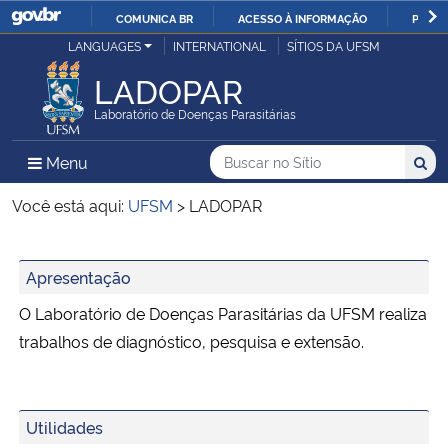
COMUNICA BR
ACESSO À INFORMAÇÃO
PARTI
Casa Civil
LANGUAGES
INTERNATIONAL
SÍTIOS DA UFSM
IR
PARA
LADOPAR
Ministério da Justiça e Segurança Pública
O
Laboratório de Doenças Parasitárias
CONTEÚDO
Ministério da Defesa
Buscar no no Sítio
Busca
Busca:
Menu Principal do Sítio
Menu
Busc
Ministério das Relações Exteriores
Você está aqui:
UFSM
>
LADOPAR
Ministério da Economia
Início do conteúdo
Apresentação
Ministério da Infraestrutura
O Laboratório de Doenças Parasitárias da UFSM realiza
trabalhos de diagnóstico, pesquisa e extensão.
Ministério da Agricultura, Pecuária e Abastecimento
Ministério da Educação
Utilidades