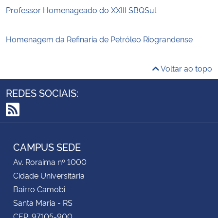
Professor Homenageado do XXIII SBQSul
Secretaria-Geral
Homenagem da Refinaria de Petróleo Riograndense
Secretaria de Governo
Voltar ao topo
Gabinete de Segurança Institucional
REDES SOCIAIS:
Advocacia-Geral da União
RSS
Banco Central do Brasil
CAMPUS SEDE
Planalto
Av. Roraima nº 1000
Cidade Universitária
Bairro Camobi
Santa Maria - RS
CEP: 97105-900