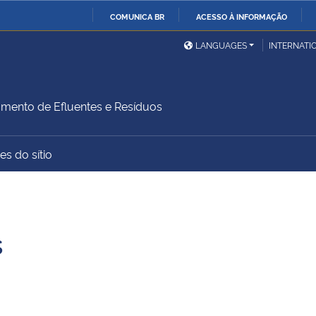
COMUNICA BR
ACESSO À INFORMAÇÃO
Ministério da Defesa
Ministério das Relações
Mini
IR
LANGUAGES
INTERNATI
Exteriores
PARA
O
Ministério da Cidadania
Ministério da Saúde
Mini
CONTEÚDO
amento de Efluentes e Resíduos
es do sítio
Ministério do
Controladoria-Geral da
Mini
Desenvolvimento Regional
União
Famí
Hum
s
Advocacia-Geral da União
Banco Central do Brasil
Plan