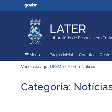
Casa Civil
Ministério da Justiça e
Segurança Pública
LATER
Ministério da Agricultura,
Ministério da Educação
Laboratório de Pesquisa em Trat
Pecuária e Abastecimento
Menu Principal do Sítio
Menu
Página inicial
Contato
Gestor
Ministério do Meio Ambiente
Ministério do Turismo
Você está aqui:
UFSM
>
LATER
>
Notícias
Início do conteúdo
Categoria:
Notícia
Secretaria de Governo
Gabinete de Segurança
Institucional