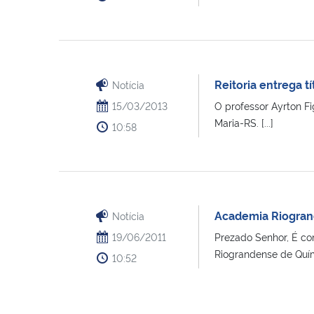
Reitoria entrega t
Notícia
15/03/2013
O professor Ayrton Fi
Maria-RS. [...]
10:58
Academia Riogrand
Notícia
19/06/2011
Prezado Senhor, É com
Riograndense de Químic
10:52