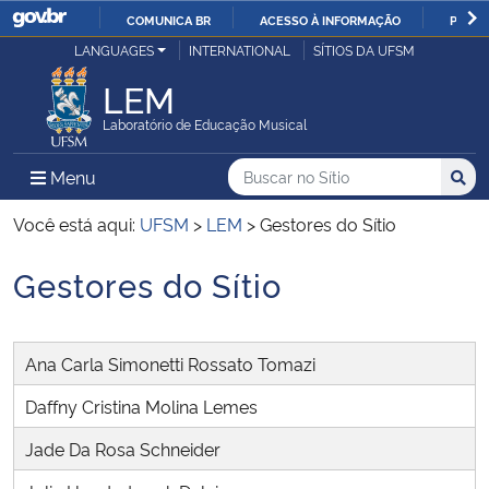
COMUNICA BR
ACESSO À INFORMAÇÃO
PARTI
Casa Civil
LANGUAGES
INTERNATIONAL
SÍTIOS DA UFSM
IR
PARA
LEM
Ministério da Justiça e Segurança Pública
O
Laboratório de Educação Musical
CONTEÚDO
Ministério da Defesa
Buscar no no Sítio
Busca
Busca:
Menu Principal do Sítio
Menu
Busc
Ministério das Relações Exteriores
Você está aqui:
UFSM
>
LEM
>
Gestores do Sítio
Gestores do Sítio
Ministério da Economia
Início do conteúdo
Ministério da Infraestrutura
Ana Carla Simonetti Rossato Tomazi
Ministério da Agricultura, Pecuária e Abastecimento
Daffny Cristina Molina Lemes
Jade Da Rosa Schneider
Ministério da Educação