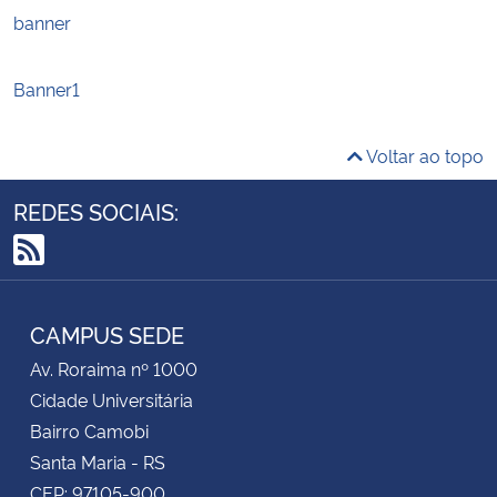
banner
Secretaria-Geral
Banner1
Secretaria de Governo
Voltar ao topo
Gabinete de Segurança Institucional
REDES SOCIAIS:
Advocacia-Geral da União
RSS
Banco Central do Brasil
CAMPUS SEDE
Planalto
Av. Roraima nº 1000
Cidade Universitária
Bairro Camobi
Santa Maria - RS
CEP: 97105-900