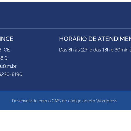
INCE
HORÁRIO DE ATENDIME
6, CE
Das 8h às 12h e das 13h e 30min 
38 C
@ufsm.br
 3220-8190
Desenvolvido com o CMS de código aberto
Wordpress