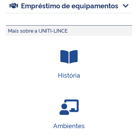
Empréstimo de equipamentos
Secretaria-Geral
Mais sobre a UNITI-LINCE
Secretaria de Governo
Gabinete de Segurança Institucional
Advocacia-Geral da União
História
Banco Central do Brasil
Planalto
Ambientes