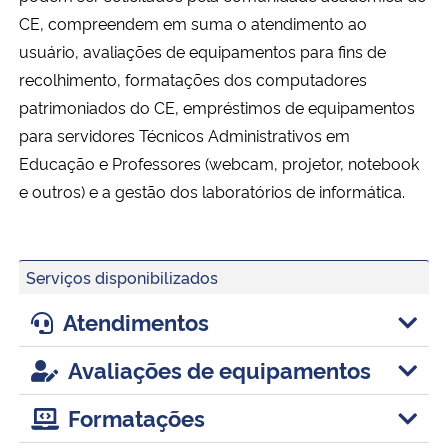
Ministério da Cidadania
CE, compreendem em suma o atendimento ao
usuário, avaliações de equipamentos para fins de
Ministério da Saúde
recolhimento, formatações dos computadores
patrimoniados do CE, empréstimos de equipamentos
Ministério de Minas e Energia
para servidores Técnicos Administrativos em
Educação e Professores (webcam, projetor, notebook
Ministério da Ciência, Tecnologia, Inovações e Comunicações
e outros) e a gestão dos laboratórios de informática.
Ministério do Meio Ambiente
Serviços disponibilizados
Ministério do Turismo
Atendimentos
Ministério do Desenvolvimento Regional
Avaliações de equipamentos
Controladoria-Geral da União
Formatações
Ministério da Mulher, da Família e dos Direitos Humanos