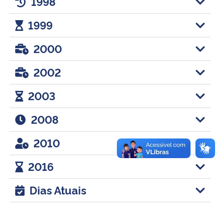
1998
1999
Secretaria-Geral
2000
Secretaria de Governo
2002
Gabinete de Segurança Institucional
2003
Advocacia-Geral da União
2008
Banco Central do Brasil
2010
Planalto
2016
Dias Atuais