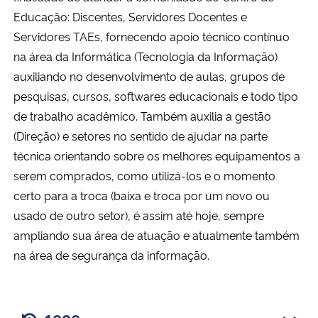
Ministério da Cidadania
Educação: Discentes, Servidores Docentes e
Servidores TAEs, fornecendo apoio técnico contínuo
Ministério da Saúde
na área da Informática (Tecnologia da Informação)
auxiliando no desenvolvimento de aulas, grupos de
Ministério de Minas e Energia
pesquisas, cursos, softwares educacionais e todo tipo
de trabalho acadêmico. Também auxilia a gestão
Ministério da Ciência, Tecnologia, Inovações e Comunicações
(Direção) e setores no sentido de ajudar na parte
técnica orientando sobre os melhores equipamentos a
Ministério do Meio Ambiente
serem comprados, como utilizá-los e o momento
certo para a troca (baixa e troca por um novo ou
Ministério do Turismo
usado de outro setor), é assim até hoje, sempre
ampliando sua área de atuação e atualmente também
Ministério do Desenvolvimento Regional
na área de segurança da informação.
Controladoria-Geral da União
Ministério da Mulher, da Família e dos Direitos Humanos