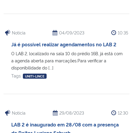
Secretaria-Geral
Secretaria de Governo
Notícia
04/09/2023
10:35
Já é possível realizar agendamentos no LAB 2
Gabinete de Segurança Institucional
O LAB 2, localizado na sala 10 do prédio 16B, já está com
a agenda aberta para marcações.Para verificar a
Advocacia-Geral da União
disponibilidade do [...]
Tags:
UNITI-LINCE
Banco Central do Brasil
Planalto
Notícia
29/08/2023
12:30
LAB 2 é inaugurado em 28/08 com a presença
do Reitor, Luciano Schuch