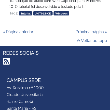
Transcrição de áudio com Web Captioner para Windows
10. O tutorial foi desenvolvido e testado pela [...]
Tags:
Tutorial
UNITI-LINCE
Windows
« Página anterior
Próxima página »
Voltar ao topo
REDES SOCIAIS:
RSS
CAMPUS SEDE
Av. Roraima nº 1000
Cidade Universitária
Bairro Camobi
Santa Maria - RS