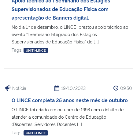
Apoio técnico ao I Seminário dos Estágios
Ministério da Cidadania
Supervisionados de Educação Física com
apresentação de Banners digital.
Ministério da Saúde
No dia 1º de dezembro, o LINCE prestou apoio técnico ao
evento “I Seminário Integrado dos Estágios
Ministério de Minas e Energia
Supervisionados de Educação Física” do [...]
Tags:
UNITI-LINCE
Ministério da Ciência, Tecnologia, Inovações e Comunicações
Ministério do Meio Ambiente
Ministério do Turismo
Notícia
19/10/2023
09:50
O LINCE completa 25 anos neste mês de outubro
Ministério do Desenvolvimento Regional
O LINCE foi criado em outubro de 1998 com o intuito de
atender a comunidade do Centro de Educação
Controladoria-Geral da União
(Discentes, Servidores Docentes [...]
Tags:
UNITI-LINCE
Ministério da Mulher, da Família e dos Direitos Humanos