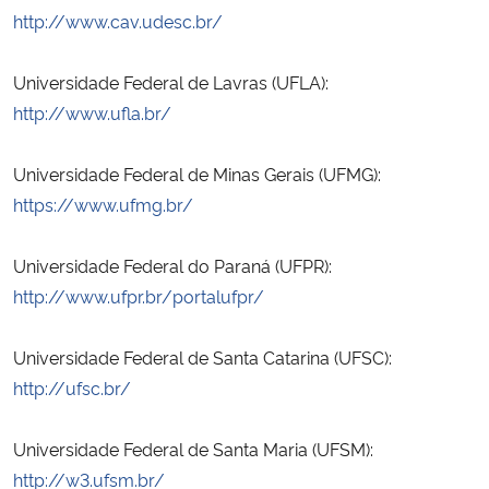
http://www.cav.udesc.br/
Ministério da Cidadania
Ministério da Saúde
Universidade Federal de Lavras (UFLA):
http://www.ufla.br/
Ministério de Minas e Energia
Universidade Federal de Minas Gerais (UFMG):
Ministério da Ciência, Tecnologia, Inovações e Comunicações
https://www.ufmg.br/
Ministério do Meio Ambiente
Universidade Federal do Paraná (UFPR):
http://www.ufpr.br/portalufpr/
Ministério do Turismo
Universidade Federal de Santa Catarina (UFSC):
Ministério do Desenvolvimento Regional
http://ufsc.br/
Controladoria-Geral da União
Universidade Federal de Santa Maria (UFSM):
http://w3.ufsm.br/
Ministério da Mulher, da Família e dos Direitos Humanos