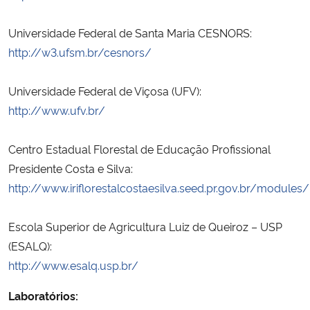
Universidade Federal de Santa Maria CESNORS:
Secretaria-Geral
http://w3.ufsm.br/cesnors/
Secretaria de Governo
Universidade Federal de Viçosa (UFV):
Gabinete de Segurança Institucional
http://www.ufv.br/
Advocacia-Geral da União
Centro Estadual Florestal de Educação Profissional
Presidente Costa e Silva:
Banco Central do Brasil
http://www.iriflorestalcostaesilva.seed.pr.gov.br/modules/
Planalto
Escola Superior de Agricultura Luiz de Queiroz – USP
(ESALQ):
http://www.esalq.usp.br/
Laboratórios: