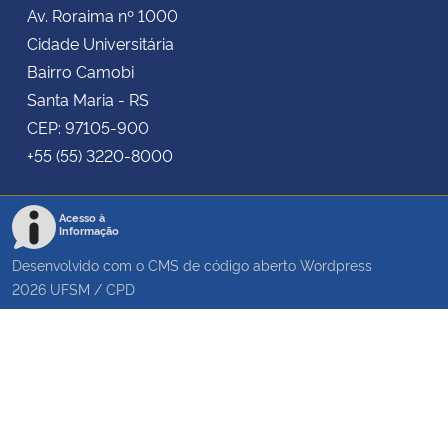
Av. Roraima nº 1000
Cidade Universitária
Bairro Camobi
Santa Maria - RS
CEP: 97105-900
+55 (55) 3220-8000
Acesso à
Informação
Desenvolvido com o CMS de código aberto
Wordpress
2026
UFSM
/
CPD