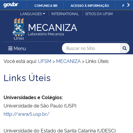
COMUNICA BR
ACESSO À INFORMAÇÃO
PARTI
Casa Civil
LANGUAGES
INTERNATIONAL
SÍTIOS DA UFSM
IR
PARA
MECANIZA
Ministério da Justiça e Segurança Pública
O
Laboratório Mecaniza
CONTEÚDO
Ministério da Defesa
Buscar no no Sítio
Busca
Busca:
Menu Principal do Sítio
Menu
Busc
Ministério das Relações Exteriores
Você está aqui:
UFSM
>
MECANIZA
>
Links Úteis
Links Úteis
Ministério da Economia
Início do conteúdo
Ministério da Infraestrutura
Universidades e Colégios:
Universidade de São Paulo (USP):
Ministério da Agricultura, Pecuária e Abastecimento
http://www5.usp.br/
Ministério da Educação
Universidade do Estado de Santa Catarina (UDESC):