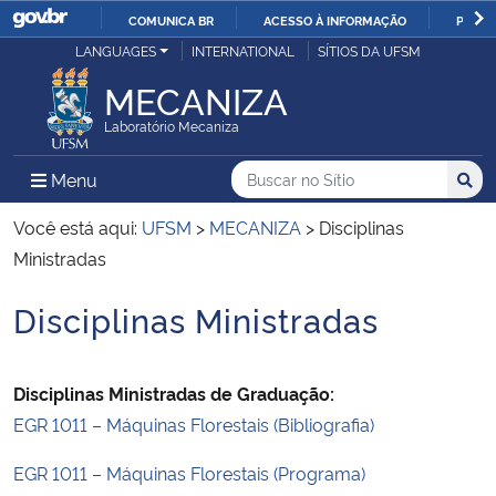
COMUNICA BR
ACESSO À INFORMAÇÃO
PARTI
Casa Civil
LANGUAGES
INTERNATIONAL
SÍTIOS DA UFSM
IR
PARA
MECANIZA
Ministério da Justiça e Segurança Pública
O
Laboratório Mecaniza
CONTEÚDO
Ministério da Defesa
Buscar no no Sítio
Busca
Busca:
Menu Principal do Sítio
Menu
Busc
Ministério das Relações Exteriores
Você está aqui:
UFSM
>
MECANIZA
>
Disciplinas
Ministradas
Ministério da Economia
Disciplinas Ministradas
Início do conteúdo
Ministério da Infraestrutura
Disciplinas Ministradas de Graduação:
Ministério da Agricultura, Pecuária e Abastecimento
EGR 1011 – Máquinas Florestais (Bibliografia)
Ministério da Educação
EGR 1011 – Máquinas Florestais (Programa)