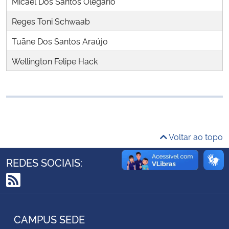
Micael Dos Santos Olegário
Ministério da Cidadania
Reges Toni Schwaab
Ministério da Saúde
Tuãne Dos Santos Araújo
Wellington Felipe Hack
Ministério de Minas e Energia
Ministério da Ciência, Tecnologia, Inovações e Comunicações
Ministério do Meio Ambiente
Voltar ao topo
Ministério do Turismo
REDES SOCIAIS:
Ministério do Desenvolvimento Regional
RSS
Controladoria-Geral da União
CAMPUS SEDE
Ministério da Mulher, da Família e dos Direitos Humanos