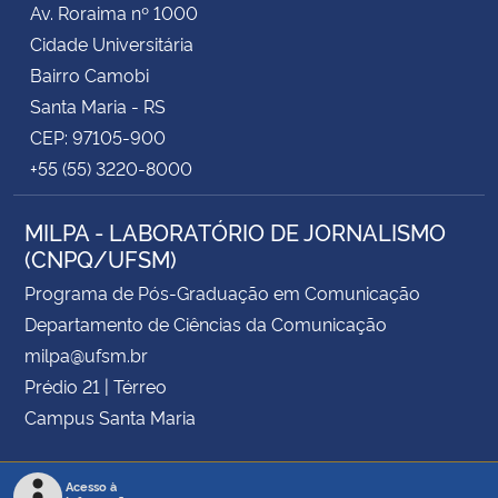
Av. Roraima nº 1000
Cidade Universitária
Secretaria-Geral
Bairro Camobi
Santa Maria - RS
Secretaria de Governo
CEP: 97105-900
+55 (55) 3220-8000
Gabinete de Segurança Institucional
MILPA - LABORATÓRIO DE JORNALISMO
Advocacia-Geral da União
(CNPQ/UFSM)
Banco Central do Brasil
Programa de Pós-Graduação em Comunicação
Departamento de Ciências da Comunicação
Planalto
milpa@ufsm.br
Prédio 21 | Térreo
Campus Santa Maria
Acesso à