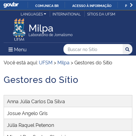
COMUNICA BR
ACESSO À INFORMAÇÃO
PARTI
Casa Civil
LANGUAGES
INTERNATIONAL
SÍTIOS DA UFSM
IR
PARA
Milpa
Ministério da Justiça e Segurança Pública
O
Laboratório de Jornalismo
CONTEÚDO
Ministério da Defesa
Buscar no no Sítio
Busca
Busca:
Menu Principal do Sítio
Menu
Busc
Ministério das Relações Exteriores
Você está aqui:
UFSM
>
Milpa
>
Gestores do Sítio
Gestores do Sítio
Ministério da Economia
Início do conteúdo
Ministério da Infraestrutura
Anna Júlia Carlos Da Silva
Ministério da Agricultura, Pecuária e Abastecimento
Josue Angelo Gris
Júlia Raquel Petenon
Ministério da Educação