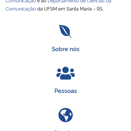
Comunicação
e ao
Departamento de Ciências da
Comunicação
da UFSM em Santa Maria – RS.
Secretaria-Geral
Secretaria de Governo
Gabinete de Segurança Institucional
Sobre nós
Advocacia-Geral da União
Banco Central do Brasil
Pessoas
Planalto