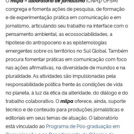
O
milpa – laboratório de jornalismo
(CNPq/UFSM)
Ministério da Cidadania
congrega e fomenta ações de pesquisa, de formação
e de experimentação prática em comunicação e em
Ministério da Saúde
jornalismo, articulando seu trabalho na interface com o
pensamento ambiental, as ecossociabilidades, a
Ministério de Minas e Energia
hipótese do antropoceno e as epistemologias
emergentes sobre os territórios no Sul Global. Também
Ministério da Ciência, Tecnologia, Inovações e Comunicações
procura fomentar práticas em comunicação com foco
nas ações afirmativas, na diversidade de mundos e na
Ministério do Meio Ambiente
pluralidade. As atividades são impulsionadas pela
Ministério do Turismo
responsabilidade política frente às condições de vida
no planeta, à luz da ética da alteridade, do diálogo e do
Ministério do Desenvolvimento Regional
trabalho colaborativo. O
milpa
oferece, ainda, suporte
técnico e de conteúdo para produções jornalísticas e
Controladoria-Geral da União
editoriais em seus temas de atuação. O laboratório
está vinculado ao
Programa de Pós-graduação em
Ministério da Mulher, da Família e dos Direitos Humanos