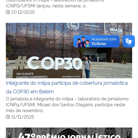
colombianos O milpa – laboratório de jornalismo
(CNPQ/UFSM) lançou, nesta semana, o…
17/12/2025
Integrante do milpa participa de cobertura jornalística 
Integrante do milpa participa de cobertura jornalística
da COP30 em Belém
O jornalista e integrante do milpa – laboratório de jornalismo
(CNPq/UFSM), Micael dos Santos Olegário, participa neste
mês de novembro…
11/11/2025
Coordenador do milpa integra júri do 47.º Prêmio Vladimi