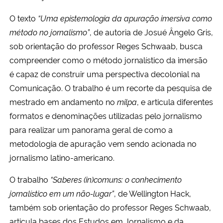
O texto
“Uma epistemologia da apuração imersiva como
Secretaria-Geral
método no jornalismo”
, de autoria de Josué Ângelo Gris,
sob orientação do professor Reges Schwaab, busca
Secretaria de Governo
compreender como o método jornalístico da imersão
é capaz de construir uma perspectiva decolonial na
Gabinete de Segurança Institucional
Comunicação. O trabalho é um recorte da pesquisa de
mestrado em andamento no
milpa
, e articula diferentes
Advocacia-Geral da União
formatos e denominações utilizadas pelo jornalismo
para realizar um panorama geral de como a
Banco Central do Brasil
metodologia de apuração vem sendo acionada no
Planalto
jornalismo latino-americano.
O trabalho
“Saberes (in)comuns: o conhecimento
jornalístico em um não-lugar”
, de Wellington Hack,
também sob orientação do professor Reges Schwaab,
articula bases dos Estudos em Jornalismo e da