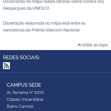
Doutorando do milpa realiza oficinas sobre crônica nos
Geoparques da UNESCO
Dissertação elaborada no milpa está entre as
vencedoras do Prêmio Intercom Nacional
Voltar ao topo
REDES SOCIAIS:
RSS
CAMPUS SEDE
Av. Roraima nº 1000
Cidade Universitária
Bairro Camobi