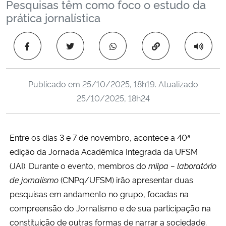
Pesquisas têm como foco o estudo da
Ministério da Cidadania
prática jornalística
Ministério da Saúde
Copiar para área 
Ministério de Minas e Energia
Publicado em
25/10/2025, 18h19
. Atualizado
Ministério da Ciência, Tecnologia, Inovações e Comunicações
25/10/2025, 18h24
Ministério do Meio Ambiente
Entre os dias 3 e 7 de novembro, acontece a 40ª
Ministério do Turismo
edição da Jornada Acadêmica Integrada da UFSM
(JAI). Durante o evento, membros do
milpa – laboratório
Ministério do Desenvolvimento Regional
de jornalismo
(CNPq/UFSM) irão apresentar duas
pesquisas em andamento no grupo, focadas na
Controladoria-Geral da União
compreensão do Jornalismo e de sua participação na
constituição de outras formas de narrar a sociedade.
Ministério da Mulher, da Família e dos Direitos Humanos