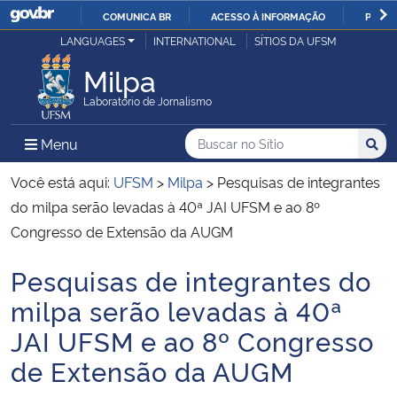
COMUNICA BR
ACESSO À INFORMAÇÃO
PARTI
Casa Civil
LANGUAGES
INTERNATIONAL
SÍTIOS DA UFSM
IR
PARA
Milpa
Ministério da Justiça e Segurança Pública
O
Laboratório de Jornalismo
CONTEÚDO
Ministério da Defesa
Buscar no no Sítio
Busca
Busca:
Menu Principal do Sítio
Menu
Busc
Ministério das Relações Exteriores
Você está aqui:
UFSM
>
Milpa
>
Pesquisas de integrantes
do milpa serão levadas à 40ª JAI UFSM e ao 8º
Ministério da Economia
Congresso de Extensão da AUGM
Pesquisas de integrantes do
Ministério da Infraestrutura
Início do conteúdo
milpa serão levadas à 40ª
Ministério da Agricultura, Pecuária e Abastecimento
JAI UFSM e ao 8º Congresso
de Extensão da AUGM
Ministério da Educação