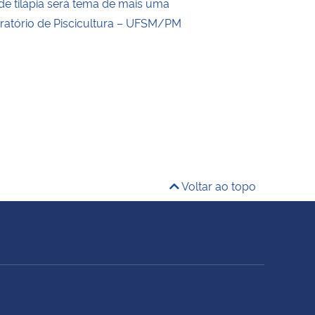
de tilápia será tema de mais uma
oratório de Piscicultura – UFSM/PM
Voltar ao topo