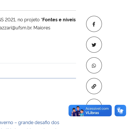
S 2021, no projeto “
Fontes e níveis
lazzari@ufsm.br. Maiores
 transferência
Copiar para áre
nverno – grande desafio dos