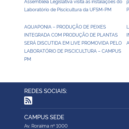
Assembléia Legislativa visita as instalações do
p
Laboratório de Piscicultura da UFSM-PM
AQUAPONIA – PRODUÇÃO DE PEIXES
INTEGRADA COM PRODUÇÃO DE PLANTAS
I
SERÁ DISCUTIDA EM LIVE PROMOVIDA PELO
LABORATÓRIO DE PISCICULTURA – CAMPUS
PM
REDES SOCIAIS:
RSS
CAMPUS SEDE
Av. Roraima nº 1000