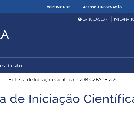
COMUNICA BR
ACESSO À INFORMAÇÃO
Ministério da Defesa
Ministério das Relações
Mini
IR
LANGUAGES
INTERNATI
Exteriores
PARA
RA
O
Ministério da Cidadania
Ministério da Saúde
Mini
CONTEÚDO
es do sítio
Ministério do
Controladoria-Geral da
Mini
Desenvolvimento Regional
União
Famí
 de Bolsista de Iniciação Científica PROBIC/FAPERGS
Hum
a de Iniciação Científic
Advocacia-Geral da União
Banco Central do Brasil
Plan