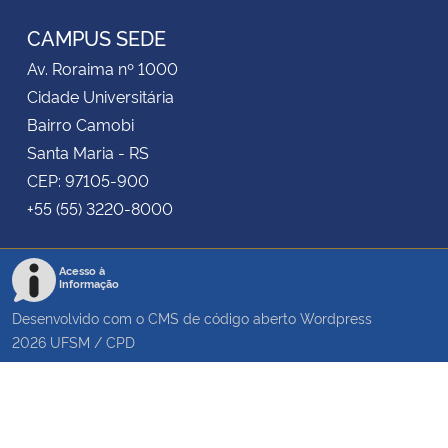
CAMPUS SEDE
Av. Roraima nº 1000
Cidade Universitária
Bairro Camobi
Santa Maria - RS
CEP: 97105-900
+55 (55) 3220-8000
Acesso à
Informação
Desenvolvido com o CMS de código aberto
Wordpress
2026
UFSM
/
CPD