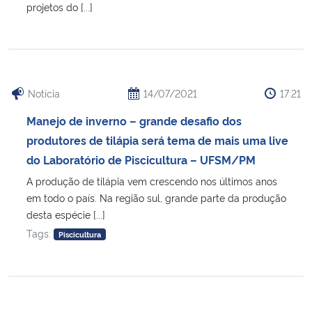
projetos do [...]
Secretaria-Geral
Secretaria de Governo
Notícia
14/07/2021
17:21
Gabinete de Segurança Institucional
Manejo de inverno – grande desafio dos
produtores de tilápia será tema de mais uma live
Advocacia-Geral da União
do Laboratório de Piscicultura – UFSM/PM
Banco Central do Brasil
A produção de tilápia vem crescendo nos últimos anos
em todo o país. Na região sul, grande parte da produção
desta espécie [...]
Planalto
Tags:
Piscicultura