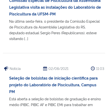
Comissão Especial de Piscicultura da Assembléia
Ministério da Cidadania
Legislativa visita as instalações do Laboratório de
Piscicultura da UFSM-PM
Ministério da Saúde
Na última sexta-feira, o presidente da Comissão Especial
de Piscicultura da Assembléia Legislativa do RS,
Ministério de Minas e Energia
deputado estadual Sergio Peres (Republicanos), esteve
visitando [...]
Ministério da Ciência, Tecnologia, Inovações e Comunicações
Ministério do Meio Ambiente
Ministério do Turismo
Notícia
02/08/2021
11:03
Seleção de bolsistas de iniciação científica para
Ministério do Desenvolvimento Regional
projeto do Laboratório de Piscicultura, Campus
PM
Controladoria-Geral da União
Está aberta a seleção de bolsistas de graduação e ensino
médio (PIBIC, PIBIC AF e PIBIC EM) para trabalhar em
Ministério da Mulher, da Família e dos Direitos Humanos