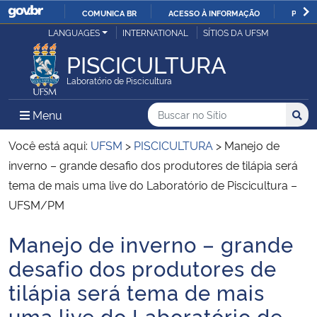
COMUNICA BR
ACESSO À INFORMAÇÃO
PARTI
Casa Civil
LANGUAGES
INTERNATIONAL
SÍTIOS DA UFSM
IR
PARA
PISCICULTURA
Ministério da Justiça e Segurança Pública
O
Laboratório de Piscicultura
CONTEÚDO
Ministério da Defesa
Buscar no no Sítio
Busca
Busca:
Menu Principal do Sítio
Menu
Busc
Ministério das Relações Exteriores
Você está aqui:
UFSM
>
PISCICULTURA
>
Manejo de
inverno – grande desafio dos produtores de tilápia será
Ministério da Economia
tema de mais uma live do Laboratório de Piscicultura –
UFSM/PM
Ministério da Infraestrutura
Manejo de inverno – grande
Início do conteúdo
Ministério da Agricultura, Pecuária e Abastecimento
desafio dos produtores de
tilápia será tema de mais
Ministério da Educação
uma live do Laboratório de