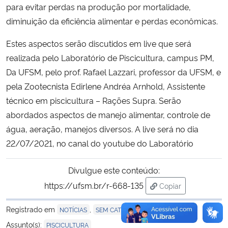
para evitar perdas na produção por mortalidade,
diminuição da eficiência alimentar e perdas econômicas.
Secretaria-Geral
Estes aspectos serão discutidos em live que será
Secretaria de Governo
realizada pelo Laboratório de Piscicultura, campus PM,
Da UFSM, pelo prof. Rafael Lazzari, professor da UFSM, e
Gabinete de Segurança Institucional
pela Zootecnista Edirlene Andréa Arnhold, Assistente
técnico em piscicultura – Rações Supra. Serão
Advocacia-Geral da União
abordados aspectos de manejo alimentar, controle de
água, aeração, manejos diversos. A live será no dia
Banco Central do Brasil
22/07/2021, no canal do youtube do Laboratório
Planalto
Divulgue este conteúdo:
https://ufsm.br/r-668-135
Copiar
para área de trans
Registrado em
,
NOTÍCIAS
SEM CATEGORIA
Assunto(s):
PISCICULTURA