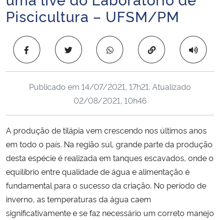
Ministério da Cidadania
Piscicultura – UFSM/PM
Ministério da Saúde
Copiar para área 
Ministério de Minas e Energia
Publicado em
14/07/2021, 17h21
. Atualizado
Ministério da Ciência, Tecnologia, Inovações e Comunicações
02/08/2021, 10h46
Ministério do Meio Ambiente
A produção de tilápia vem crescendo nos últimos anos
Ministério do Turismo
em todo o país. Na região sul, grande parte da produção
desta espécie é realizada em tanques escavados, onde o
Ministério do Desenvolvimento Regional
equilíbrio entre qualidade de água e alimentação é
fundamental para o sucesso da criação. No período de
Controladoria-Geral da União
inverno, as temperaturas da água caem
significativamente e se faz necessário um correto manejo
Ministério da Mulher, da Família e dos Direitos Humanos