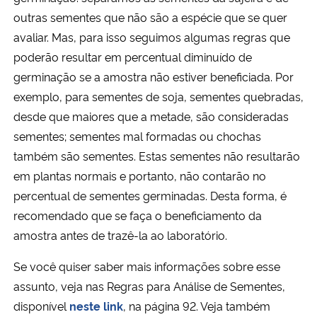
Ministério da Cidadania
outras sementes que não são a espécie que se quer
avaliar. Mas, para isso seguimos algumas regras que
Ministério da Saúde
poderão resultar em percentual diminuído de
germinação se a amostra não estiver beneficiada. Por
Ministério de Minas e Energia
exemplo, para sementes de soja, sementes quebradas,
desde que maiores que a metade, são consideradas
Ministério da Ciência, Tecnologia, Inovações e Comunicações
sementes; sementes mal formadas ou chochas
também são sementes. Estas sementes não resultarão
Ministério do Meio Ambiente
em plantas normais e portanto, não contarão no
percentual de sementes germinadas. Desta forma, é
Ministério do Turismo
recomendado que se faça o beneficiamento da
amostra antes de trazê-la ao laboratório.
Ministério do Desenvolvimento Regional
Se você quiser saber mais informações sobre esse
Controladoria-Geral da União
assunto, veja nas Regras para Análise de Sementes,
disponível
neste link
, na página 92. Veja também
Ministério da Mulher, da Família e dos Direitos Humanos