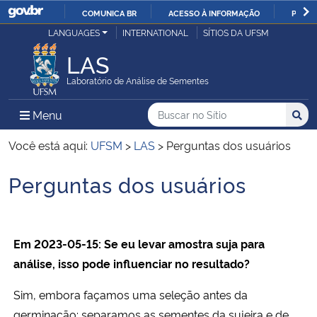
COMUNICA BR
ACESSO À INFORMAÇÃO
PARTI
Casa Civil
LANGUAGES
INTERNATIONAL
SÍTIOS DA UFSM
IR
PARA
LAS
Ministério da Justiça e Segurança Pública
O
Laboratório de Análise de Sementes
CONTEÚDO
Ministério da Defesa
Buscar no no Sítio
Busca
Busca:
Menu Principal do Sítio
Menu
Busc
Ministério das Relações Exteriores
Você está aqui:
UFSM
>
LAS
>
Perguntas dos usuários
Perguntas dos usuários
Ministério da Economia
Início do conteúdo
Ministério da Infraestrutura
Em 2023-05-15: Se eu levar amostra suja para
Ministério da Agricultura, Pecuária e Abastecimento
análise, isso pode influenciar no resultado?
Ministério da Educação
Sim, embora façamos uma seleção antes da
germinação: separamos as sementes da sujeira e de