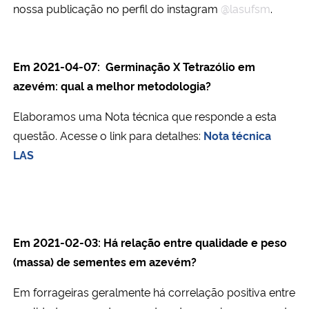
nossa publicação no perfil do instagram
@lasufsm
.
Secretaria-Geral
Em 2021-04-07: Germinação X Tetrazólio em
Secretaria de Governo
azevém: qual a melhor metodologia?
Gabinete de Segurança Institucional
Elaboramos uma Nota técnica que responde a esta
questão. Acesse o link para detalhes:
Nota técnica
Advocacia-Geral da União
LAS
Banco Central do Brasil
Planalto
Em 2021-02-03: Há relação entre qualidade e peso
(massa) de sementes em azevém?
Em forrageiras geralmente há correlação positiva entre