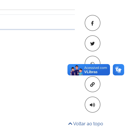
 transferência
Copiar para áre
Voltar ao topo