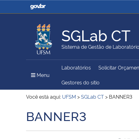
Casa Civil
Ministério da Justiça e
Segurança Pública
SGLab CT
Ministério da Agricultura,
Ministério da Educação
Sistema de Gestão de Laboratóri
Pecuária e Abastecimento
Laboratórios
Solicitar Orçame
Ministério do Meio Ambiente
Ministério do Turismo
Menu Principal do Sítio
Menu
Gestores do sítio
Você está aqui:
UFSM
>
SGLab CT
>
BANNER3
Secretaria de Governo
Gabinete de Segurança
BANNER3
Início do conteúdo
Institucional