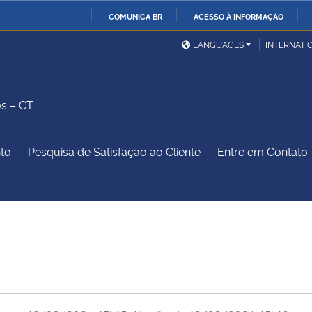
COMUNICA BR
ACESSO À INFORMAÇÃO
Ministério da Defesa
Ministério das Relações
Mini
IR
LANGUAGES
INTERNATI
Exteriores
PARA
O
Ministério da Cidadania
Ministério da Saúde
Mini
CONTEÚDO
os – CT
nto
Pesquisa de Satisfação ao Cliente
Entre em Contato
Ministério do
Controladoria-Geral da
Mini
Desenvolvimento Regional
União
Famí
Hum
Advocacia-Geral da União
Banco Central do Brasil
Plan