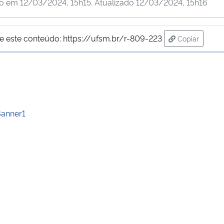
do em
12/03/2024, 15h15
. Atualizado
12/03/2024, 15h16
e este conteúdo:
https://ufsm.br/r-809-223
Copiar
para área de
anner1