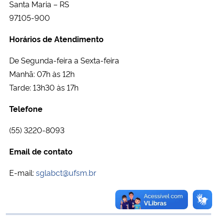
Santa Maria – RS
Ministério da Cidadania
97105-900
Ministério da Saúde
Horários de Atendimento
De Segunda-feira a Sexta-feira
Ministério de Minas e Energia
Manhã: 07h às 12h
Ministério da Ciência, Tecnologia, Inovações e Comunicações
Tarde: 13h30 às 17h
Telefone
Ministério do Meio Ambiente
(55) 3220-8093
Ministério do Turismo
Email de contato
Ministério do Desenvolvimento Regional
E-mail:
sglabct@ufsm.br
Controladoria-Geral da União
Ministério da Mulher, da Família e dos Direitos Humanos