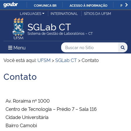
COMUNICA BR
ACESSO À INFORMAÇÃO
PARTI
Casa Civil
LANGUAGES
INTERNATIONAL
SÍTIOS DA UFSM
IR
PARA
SGLab CT
Ministério da Justiça e Segurança Pública
O
Sistema de Gestão de Laboratórios – CT
CONTEÚDO
Ministério da Defesa
Buscar no no Sítio
Busca
Busca:
Menu Principal do Sítio
Menu
Busc
Ministério das Relações Exteriores
Você está aqui:
UFSM
>
SGLab CT
>
Contato
Contato
Ministério da Economia
Início do conteúdo
Ministério da Infraestrutura
Av. Roraima nº 1000
Ministério da Agricultura, Pecuária e Abastecimento
Centro de Tecnologia – Prédio 7 – Sala 116
Cidade Universitária
Ministério da Educação
Bairro Camobi