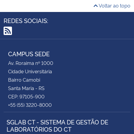
Voltar ao topo
Secretaria-Geral
REDES SOCIAIS:
Secretaria de Governo
RSS
Gabinete de Segurança Institucional
CAMPUS SEDE
Advocacia-Geral da União
Av. Roraima nº 1000
Cidade Universitária
Banco Central do Brasil
Bairro Camobi
Santa Maria - RS
Planalto
CEP: 97105-900
+55 (55) 3220-8000
SGLAB CT - SISTEMA DE GESTÃO DE
LABORATÓRIOS DO CT