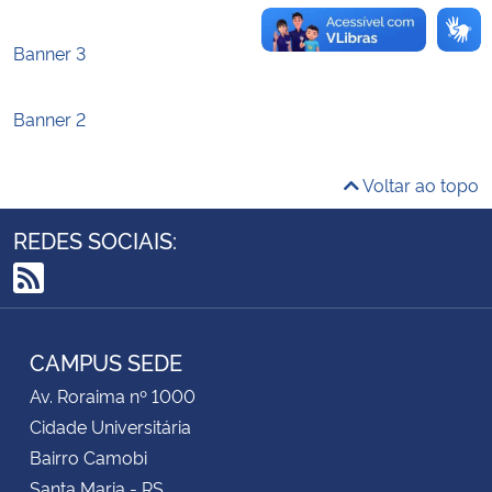
Banner 3
Secretaria-Geral
Secretaria de Governo
Banner 2
Gabinete de Segurança Institucional
Voltar ao topo
Advocacia-Geral da União
REDES SOCIAIS:
Banco Central do Brasil
RSS
Planalto
CAMPUS SEDE
Av. Roraima nº 1000
Cidade Universitária
Bairro Camobi
Santa Maria - RS