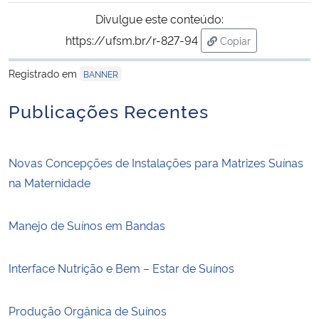
Ministério da Cidadania
Divulgue este conteúdo:
https://ufsm.br/r-827-94
Copiar
Ministério da Saúde
para área de transf
Registrado em
BANNER
Ministério de Minas e Energia
Publicações Recentes
Ministério da Ciência, Tecnologia, Inovações e Comunicações
Novas Concepções de Instalações para Matrizes Suínas
Ministério do Meio Ambiente
na Maternidade
Ministério do Turismo
Manejo de Suínos em Bandas
Ministério do Desenvolvimento Regional
Interface Nutrição e Bem – Estar de Suínos
Controladoria-Geral da União
Produção Orgânica de Suínos
Ministério da Mulher, da Família e dos Direitos Humanos