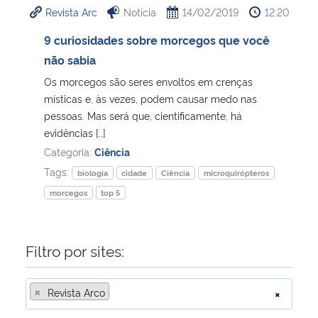
Revista Arc
Notícia
14/02/2019
12:20
Ministério da Cidadania
9 curiosidades sobre morcegos que você
Ministério da Saúde
não sabia
Os morcegos são seres envoltos em crenças
Ministério de Minas e Energia
místicas e, às vezes, podem causar medo nas
pessoas. Mas será que, cientificamente, há
Ministério da Ciência, Tecnologia, Inovações e Comunicações
evidências […]
Categoria:
Ciência
Ministério do Meio Ambiente
Tags:
biologia
cidade
Ciência
microquirópteros
morcegos
top 5
Ministério do Turismo
Ministério do Desenvolvimento Regional
Filtro por sites:
Controladoria-Geral da União
×
Revista Arco
×
Ministério da Mulher, da Família e dos Direitos Humanos