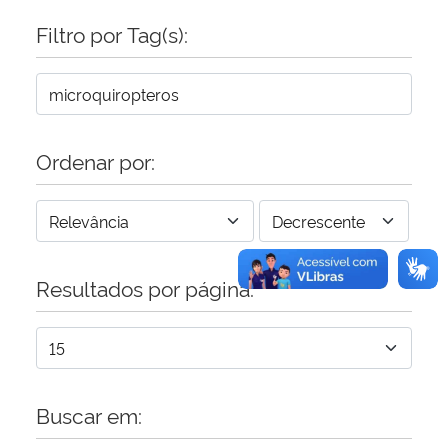
Filtro por Tag(s):
Secretaria-Geral
Secretaria de Governo
Gabinete de Segurança Institucional
Ordenar por:
Advocacia-Geral da União
Banco Central do Brasil
Resultados por página:
Planalto
Buscar em: