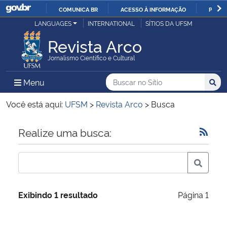
COMUNICA BR
ACESSO À INFORMAÇÃO
PARTI
Casa Civil
LANGUAGES
INTERNATIONAL
SÍTIOS DA UFSM
IR
PARA
Revista Arco
Ministério da Justiça e Segurança Pública
O
Jornalismo Científico e Cultural
CONTEÚDO
Ministério da Defesa
Buscar no no Sítio
Busca
Busca:
Menu Principal do Sítio
Menu
Busc
Ministério das Relações Exteriores
Você está aqui:
UFSM
>
Revista Arco
>
Busca
Ministério da Economia
Início do conteúdo
Realize uma busca:
Ministério da Infraestrutura
Ministério da Agricultura, Pecuária e Abastecimento
Exibindo 1 resultado
Página 1
Ministério da Educação