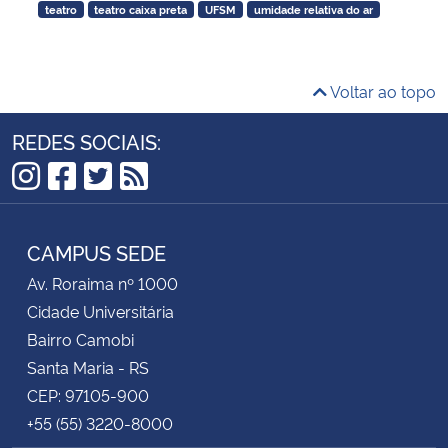
teatro
teatro caixa preta
UFSM
umidade relativa do ar
Secretaria-Geral
Voltar ao topo
Secretaria de Governo
REDES SOCIAIS:
Gabinete de Segurança Institucional
Instagram
Facebook
Twitter
RSS
Advocacia-Geral da União
CAMPUS SEDE
Banco Central do Brasil
Av. Roraima nº 1000
Cidade Universitária
Planalto
Bairro Camobi
Santa Maria - RS
CEP: 97105-900
+55 (55) 3220-8000