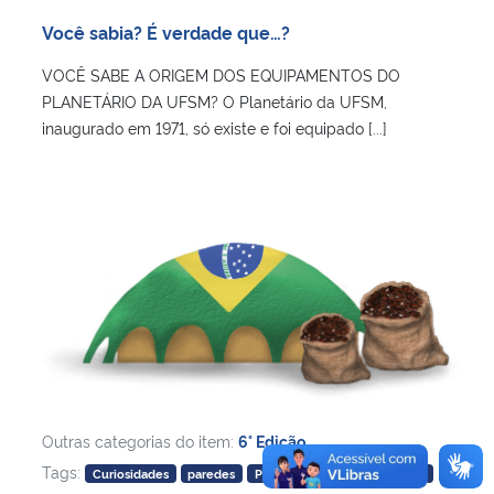
Ministério da Cidadania
Você sabia? É verdade que…?
VOCÊ SABE A ORIGEM DOS EQUIPAMENTOS DO
Ministério da Saúde
PLANETÁRIO DA UFSM? O Planetário da UFSM,
inaugurado em 1971, só existe e foi equipado [...]
Ministério de Minas e Energia
Ministério da Ciência, Tecnologia, Inovações e Comunicações
Ministério do Meio Ambiente
Ministério do Turismo
Ministério do Desenvolvimento Regional
Controladoria-Geral da União
Outras categorias do item:
6° Edição
,
Tags:
Curiosidades
paredes
Planetário
planetário ufsm
Ministério da Mulher, da Família e dos Direitos Humanos