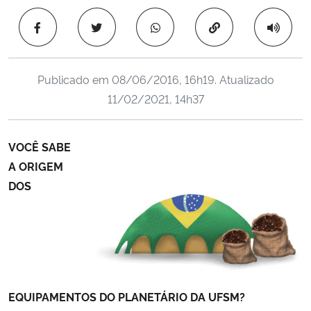
Ministério da Cidadania
Copiar para área 
Ministério da Saúde
Publicado em
08/06/2016, 16h19
. Atualizado
Ministério de Minas e Energia
11/02/2021, 14h37
Ministério da Ciência, Tecnologia, Inovações e Comunicações
VOCÊ SABE
Ministério do Meio Ambiente
A ORIGEM
DOS
Ministério do Turismo
Ministério do Desenvolvimento Regional
Controladoria-Geral da União
EQUIPAMENTOS DO PLANETÁRIO DA UFSM?
Ministério da Mulher, da Família e dos Direitos Humanos