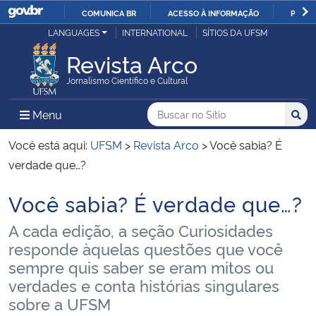
COMUNICA BR
ACESSO À INFORMAÇÃO
PARTI
Casa Civil
LANGUAGES
INTERNATIONAL
SÍTIOS DA UFSM
IR
PARA
Revista Arco
Ministério da Justiça e Segurança Pública
O
Jornalismo Científico e Cultural
CONTEÚDO
Ministério da Defesa
Buscar no no Sítio
Busca
Busca:
Menu Principal do Sítio
Menu
Busc
Ministério das Relações Exteriores
Você está aqui:
UFSM
>
Revista Arco
>
Você sabia? É
verdade que…?
Ministério da Economia
Você sabia? É verdade que…?
Início do conteúdo
Ministério da Infraestrutura
A cada edição, a seção Curiosidades
responde àquelas questões que você
Ministério da Agricultura, Pecuária e Abastecimento
sempre quis saber se eram mitos ou
verdades e conta histórias singulares
Ministério da Educação
sobre a UFSM