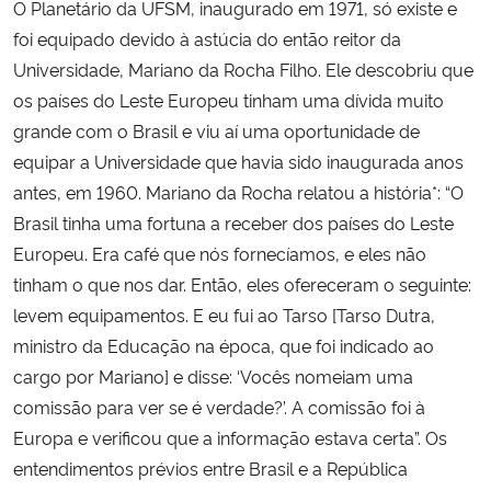
O Planetário da UFSM, inaugurado em 1971, só existe e
foi equipado devido à astúcia do então reitor da
Secretaria-Geral
Universidade, Mariano da Rocha Filho. Ele descobriu que
os países do Leste Europeu tinham uma dívida muito
Secretaria de Governo
grande com o Brasil e viu aí uma oportunidade de
equipar a Universidade que havia sido inaugurada anos
Gabinete de Segurança Institucional
antes, em 1960. Mariano da Rocha relatou a história*: “O
Brasil tinha uma fortuna a receber dos países do Leste
Advocacia-Geral da União
Europeu. Era café que nós fornecíamos, e eles não
tinham o que nos dar. Então, eles ofereceram o seguinte:
Banco Central do Brasil
levem equipamentos. E eu fui ao Tarso [Tarso Dutra,
Planalto
ministro da Educação na época, que foi indicado ao
cargo por Mariano] e disse: ‘Vocês nomeiam uma
comissão para ver se é verdade?’. A comissão foi à
Europa e verificou que a informação estava certa”. Os
entendimentos prévios entre Brasil e a República