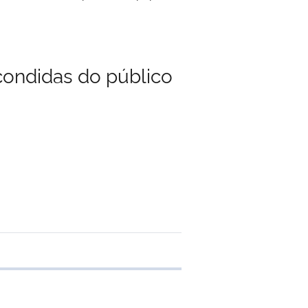
condidas do público
de transferência