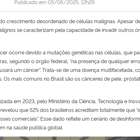
Publicado em
05/06/2025, 12h29
do crescimento desordenado de células malignas. Apesar de
gnos se caracterizam pela capacidade de invadir outros ór
cer ocorre devido a mutações genéticas nas células, que pas
vras, segundo o órgão federal, “na presença de qualquer err
causará um câncer”. Trata-se de uma doença multifacetada, c
. Os mais comuns no Brasil são os cânceres de pele, prósta
izada em 2023, pelo Ministério da Ciência, Tecnologia e Ino
 revelou que 52% dos brasileiros acreditam totalmente que “
sses comerciais”. Esse dado reflete um cenário de desinfor
em na saúde pública global.