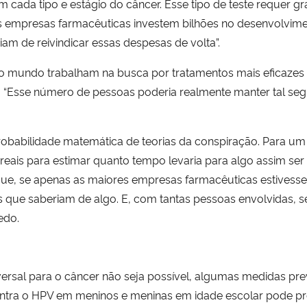
m cada tipo e estágio do câncer. Esse tipo de teste requer gr
es empresas farmacêuticas investem bilhões no desenvolvi
iam de reivindicar essas despesas de volta”.
o mundo trabalham na busca por tratamentos mais eficazes 
. “Esse número de pessoas poderia realmente manter tal segr
robabilidade matemática de teorias da conspiração. Para u
eais para estimar quanto tempo levaria para algo assim se
que, se apenas as maiores empresas farmacêuticas estivess
as que saberiam de algo. E, com tantas pessoas envolvidas, 
edo.
ersal para o câncer não seja possível, algumas medidas pre
ontra o HPV em meninos e meninas em idade escolar pode p