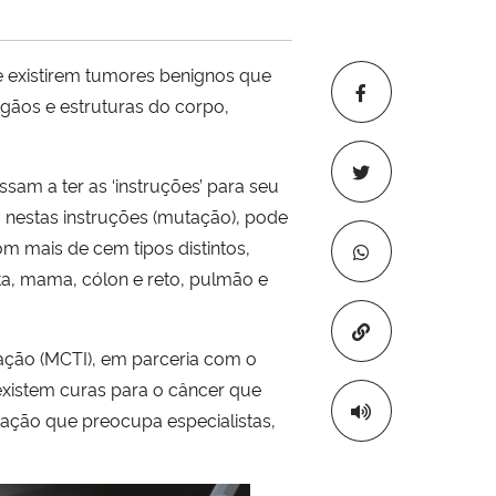
 existirem tumores benignos que
gãos e estruturas do corpo,
sam a ter as ‘instruções’ para seu
o nestas instruções (mutação), pode
om mais de cem tipos distintos,
ta, mama, cólon e reto, pulmão e
Copiar para áre
vação (MCTI), em parceria com o
existem curas para o câncer que
mação que preocupa especialistas,