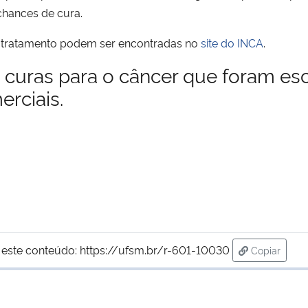
chances de cura.
e tratamento podem ser encontradas no
site do INCA
.
 curas para o câncer que foram es
erciais.
 este conteúdo:
https://ufsm.br/r-601-10030
Copiar
para área 