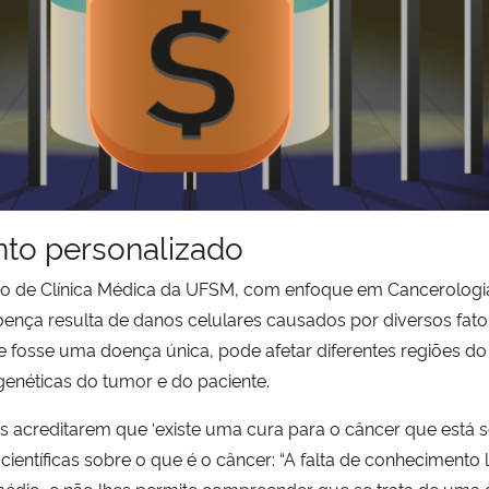
nto personalizado
 de Clínica Médica da UFSM, com enfoque em Cancerologia,
ença resulta de danos celulares causados por diversos fator
fosse uma doença única, pode afetar diferentes regiões do
genéticas do tumor e do paciente.
as acreditarem que ‘existe uma cura para o câncer que está 
científicas sobre o que é o câncer: “A falta de conheciment
édio, e não lhes permite compreender que se trata de uma 