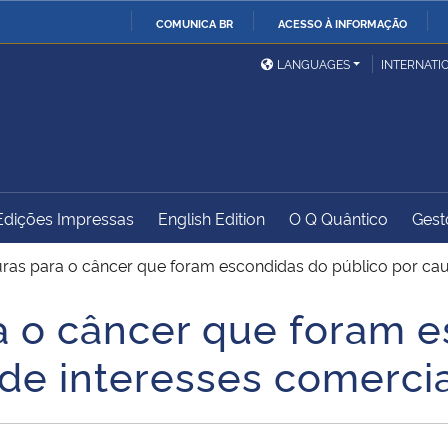
COMUNICA BR
ACESSO À INFORMAÇÃO
Ministério da Defesa
Ministério das Relações
Mini
IR
LANGUAGES
INTERNATI
Exteriores
PARA
O
Ministério da Cidadania
Ministério da Saúde
Mini
CONTEÚDO
Edições Impressas
English Edition
O Q Quântico
Gest
Ministério do
Controladoria-Geral da
Mini
Desenvolvimento Regional
União
Famí
ras para o câncer que foram escondidas do público por cau
Hum
a o câncer que foram 
Advocacia-Geral da União
Banco Central do Brasil
Plan
 de interesses comercia