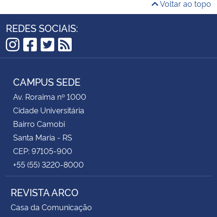
Voltar ao topo
Secretaria-Geral
REDES SOCIAIS:
Secretaria de Governo
Instagram
Facebook
Twitter
RSS
Gabinete de Segurança Institucional
CAMPUS SEDE
Av. Roraima nº 1000
Advocacia-Geral da União
Cidade Universitária
Bairro Camobi
Banco Central do Brasil
Santa Maria - RS
CEP: 97105-900
Planalto
+55 (55) 3220-8000
REVISTA ARCO
Casa da Comunicação