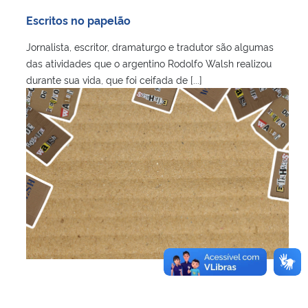
Ministério da Cidadania
Escritos no papelão
Jornalista, escritor, dramaturgo e tradutor são algumas
Ministério da Saúde
das atividades que o argentino Rodolfo Walsh realizou
durante sua vida, que foi ceifada de [...]
Ministério de Minas e Energia
Ministério da Ciência, Tecnologia, Inovações e Comunicações
Ministério do Meio Ambiente
Ministério do Turismo
Ministério do Desenvolvimento Regional
Controladoria-Geral da União
Ministério da Mulher, da Família e dos Direitos Humanos