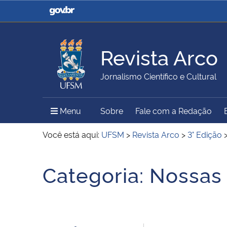
Casa Civil
Ministério da Justiça e
Segurança Pública
Revista Arco
Ministério da Agricultura,
Ministério da Educação
Jornalismo Científico e Cultural
Pecuária e Abastecimento
Menu Principal do Sítio
Menu
Sobre
Fale com a Redação
Ministério do Meio Ambiente
Ministério do Turismo
Você está aqui:
UFSM
>
Revista Arco
>
3° Edição
Início do conteúdo
Categoria:
Nossas
Secretaria de Governo
Gabinete de Segurança
Institucional