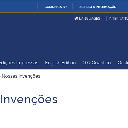
COMUNICA BR
ACESSO À INFORMAÇÃO
Ministério da Defesa
Ministério das Relações
Mini
IR
LANGUAGES
INTERNATI
Exteriores
PARA
O
Ministério da Cidadania
Ministério da Saúde
Mini
CONTEÚDO
Edições Impressas
English Edition
O Q Quântico
Gest
Ministério do
Controladoria-Geral da
Mini
Desenvolvimento Regional
União
Famí
>
Nossas Invenções
Hum
 Invenções
Advocacia-Geral da União
Banco Central do Brasil
Plan