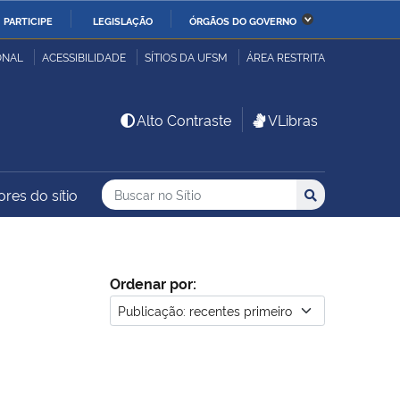
PARTICIPE
LEGISLAÇÃO
ÓRGÃOS DO GOVERNO
stério da Economia
Ministério da Infraestrutura
ONAL
ACESSIBILIDADE
SÍTIOS DA UFSM
ÁREA RESTRITA
stério de Minas e Energia
Ministério da Ciência,
Alto Contraste
VLibras
Tecnologia, Inovações e
Comunicações
Buscar no no Sítio
Busca
Busca:
ores do sítio
Buscar
stério da Mulher, da
Secretaria-Geral
lia e dos Direitos
anos
Ordenar por:
alto