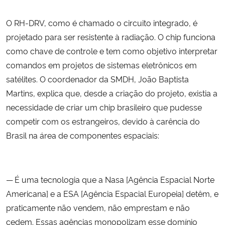
O RH-DRV, como é chamado o circuito integrado, é
Secretaria-Geral
projetado para ser resistente à radiação. O chip funciona
como chave de controle e tem como objetivo interpretar
Secretaria de Governo
comandos em projetos de sistemas eletrônicos em
Gabinete de Segurança Institucional
satélites. O coordenador da SMDH, João Baptista
Martins, explica que, desde a criação do projeto, existia a
Advocacia-Geral da União
necessidade de criar um chip brasileiro que pudesse
competir com os estrangeiros, devido à carência do
Banco Central do Brasil
Brasil na área de componentes espaciais:
Planalto
— É uma tecnologia que a Nasa [Agência Espacial Norte
Americana] e a ESA [Agência Espacial Europeia] detêm, e
praticamente não vendem, não emprestam e não
cedem. Essas agências monopolizam esse domínio