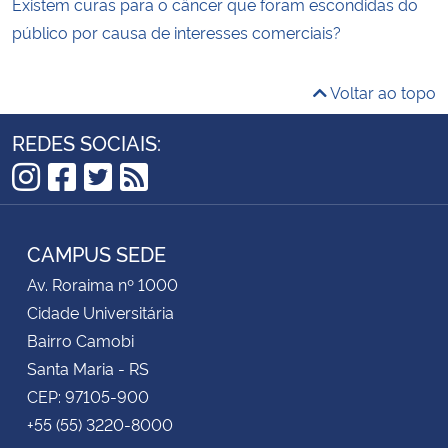
Existem curas para o câncer que foram escondidas do
público por causa de interesses comerciais?
Voltar ao topo
REDES SOCIAIS:
Instagram
Facebook
Twitter
RSS
CAMPUS SEDE
Av. Roraima nº 1000
Cidade Universitária
Bairro Camobi
Santa Maria - RS
CEP: 97105-900
+55 (55) 3220-8000