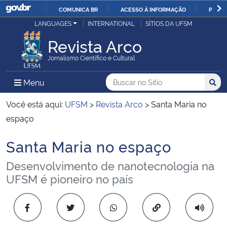
COMUNICA BR
ACESSO À INFORMAÇÃO
PARTI
Casa Civil
LANGUAGES
INTERNATIONAL
SÍTIOS DA UFSM
IR
PARA
Revista Arco
Ministério da Justiça e Segurança Pública
O
Jornalismo Científico e Cultural
CONTEÚDO
Ministério da Defesa
Buscar no no Sítio
Busca
Busca:
Menu Principal do Sítio
Menu
Busc
Ministério das Relações Exteriores
Você está aqui:
UFSM
>
Revista Arco
>
Santa Maria no
espaço
Ministério da Economia
Santa Maria no espaço
Início do conteúdo
Ministério da Infraestrutura
Desenvolvimento de nanotecnologia na
UFSM é pioneiro no país
Ministério da Agricultura, Pecuária e Abastecimento
Copiar para área 
Ministério da Educação