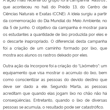
que aconteceu no hall do Prédio 13, do Centro de
Secretaria-Geral
Ciências Naturais e Exatas (CCNE). A ideia surgiu a partir
da comemoração do Dia Mundial do Meio Ambiente, no
Secretaria de Governo
dia 5 de junho. O objetivo da campanha é mostrar para
os estudantes a quantidade de lixo produzida por eles e
Gabinete de Segurança Institucional
o descarte inapropriado. O diferencial desta campanha
foi a criação de um caminho formado por lixo, que
Advocacia-Geral da União
mostra aos alunos os rastros deixado por eles.
Banco Central do Brasil
Outra ação da Incorpore foi a criação do “Lixômetro”: um
equipamento que visa mostrar o acúmulo do lixo, bem
Planalto
como conscientizar as pessoas do devido destino que
deve ser dado a ele. Segundo Marta, as pessoas
acreditam que quando elas jogam lixo no chão não há
conseqüências. Entretanto, quando o lixo de diversas
pessoas se acumula, o resultado pode ser catastrófico.