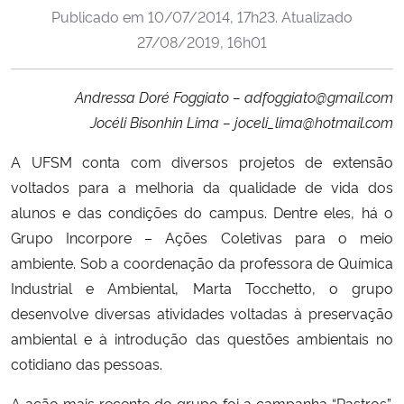
Publicado em
10/07/2014, 17h23
. Atualizado
Ministério da Cidadania
27/08/2019, 16h01
Ministério da Saúde
Andressa Doré Foggiato – adfoggiato@gmail.com
Ministério de Minas e Energia
Jocéli Bisonhin Lima – joceli_lima@hotmail.com
Ministério da Ciência, Tecnologia, Inovações e Comunicações
A UFSM conta com diversos projetos de extensão
voltados para a melhoria da qualidade de vida dos
Ministério do Meio Ambiente
alunos e das condições do campus. Dentre eles, há o
Grupo Incorpore – Ações Coletivas para o meio
Ministério do Turismo
ambiente. Sob a coordenação da professora de Química
Industrial e Ambiental, Marta Tocchetto, o grupo
Ministério do Desenvolvimento Regional
desenvolve diversas atividades voltadas à preservação
ambiental e à introdução das questões ambientais no
Controladoria-Geral da União
cotidiano das pessoas.
Ministério da Mulher, da Família e dos Direitos Humanos
A ação mais recente do grupo foi a campanha “Rastros”,