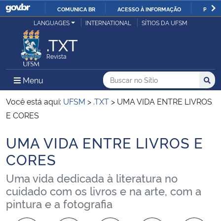
COMUNICA BR
ACESSO À INFORMAÇÃO
PARTI
Casa Civil
LANGUAGES
INTERNATIONAL
SÍTIOS DA UFSM
IR
PARA
.TXT
Ministério da Justiça e Segurança Pública
O
Revista
CONTEÚDO
Ministério da Defesa
Buscar no no Sítio
Busca
Busca:
Menu Principal do Sítio
Menu
Busc
Ministério das Relações Exteriores
Você está aqui:
UFSM
>
.TXT
>
UMA VIDA ENTRE LIVROS
E CORES
Ministério da Economia
UMA VIDA ENTRE LIVROS E
Início do conteúdo
Ministério da Infraestrutura
CORES
Uma vida dedicada à literatura no
Ministério da Agricultura, Pecuária e Abastecimento
cuidado com os livros e na arte, com a
pintura e a fotografia
Ministério da Educação