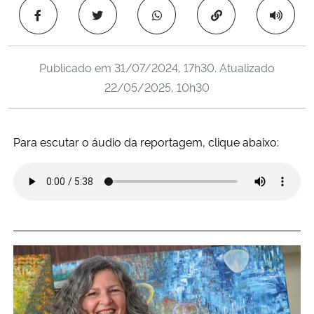
Ministério da Cidadania
Copiar para área 
Ministério da Saúde
Publicado em
31/07/2024, 17h30
. Atualizado
22/05/2025, 10h30
Ministério de Minas e Energia
Ministério da Ciência, Tecnologia, Inovações e Comunicações
Para escutar o áudio da reportagem, clique abaixo:
Ministério do Meio Ambiente
Ministério do Turismo
Ministério do Desenvolvimento Regional
Controladoria-Geral da União
Ministério da Mulher, da Família e dos Direitos Humanos