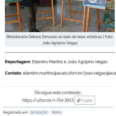
Bibliotecária Débora Dimussío ao lado de telas artísticas | Foto:
João Agripino Veigas
Reportagem:
Eliandro Martins e João Agripino Veigas
Contato:
eliandro.martins@acad.ufsm.br/joao.veigas@aca
Divulgue este conteúdo:
https://ufsm.br/r-714-3913
Copiar
para área de trans
Registrado em
,
29ª EDIÇÃO
PERFIL