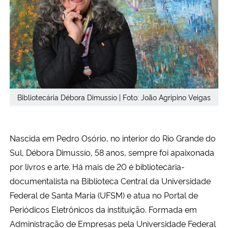
Secretaria-Geral
Secretaria de Governo
Gabinete de Segurança Institucional
Bibliotecária Débora Dimussío | Foto: João Agripino Veigas
Advocacia-Geral da União
Banco Central do Brasil
Nascida em Pedro Osório, no interior do Rio Grande do
Sul, Débora Dimussío, 58 anos, sempre foi apaixonada
Planalto
por livros e arte. Há mais de 20 é bibliotecária-
documentalista na Biblioteca Central da Universidade
Federal de Santa Maria (UFSM) e atua no Portal de
Periódicos Eletrônicos da instituição. Formada em
Administração de Empresas pela Universidade Federal