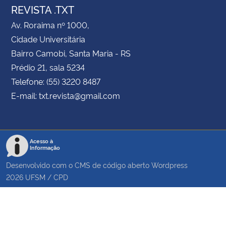
REVISTA .TXT
Av. Roraima nº 1000,
Cidade Universitária
Bairro Camobi, Santa Maria - RS
Prédio 21, sala 5234
Telefone: (55) 3220 8487
E-mail: txt.revista@gmail.com
Acesso à
Informação
Desenvolvido com o CMS de código aberto
Wordpress
2026
UFSM
/
CPD