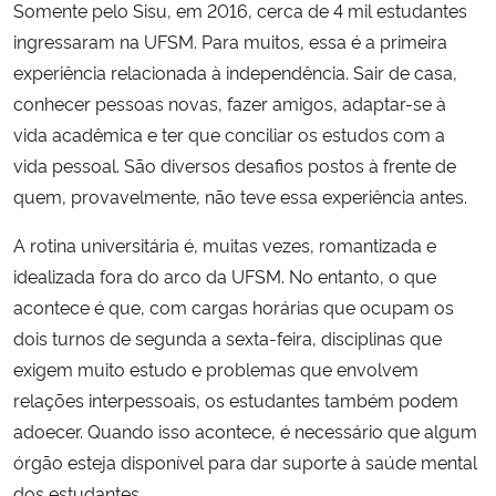
Somente pelo Sisu, em 2016, cerca de 4 mil estudantes
ingressaram na UFSM. Para muitos, essa é a primeira
Secretaria-Geral
experiência relacionada à independência. Sair de casa,
conhecer pessoas novas, fazer amigos, adaptar-se à
Secretaria de Governo
vida acadêmica e ter que conciliar os estudos com a
vida pessoal. São diversos desafios postos à frente de
Gabinete de Segurança Institucional
quem, provavelmente, não teve essa experiência antes.
Advocacia-Geral da União
A rotina universitária é, muitas vezes, romantizada e
idealizada fora do arco da UFSM. No entanto, o que
Banco Central do Brasil
acontece é que, com cargas horárias que ocupam os
dois turnos de segunda a sexta-feira, disciplinas que
Planalto
exigem muito estudo e problemas que envolvem
relações interpessoais, os estudantes também podem
adoecer. Quando isso acontece, é necessário que algum
órgão esteja disponível para dar suporte à saúde mental
dos estudantes.