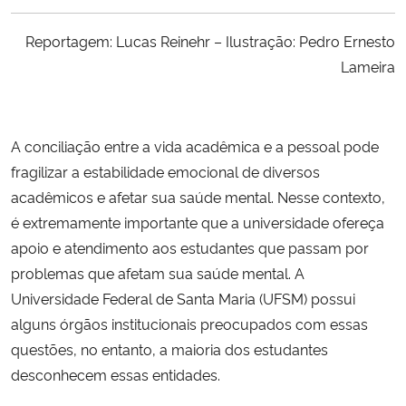
Ministério da Cidadania
Reportagem: Lucas Reinehr – Ilustração: Pedro Ernesto
Ministério da Saúde
Lameira
Ministério de Minas e Energia
A conciliação entre a vida acadêmica e a pessoal pode
Ministério da Ciência, Tecnologia, Inovações e Comunicações
fragilizar a estabilidade emocional de diversos
acadêmicos e afetar sua saúde mental. Nesse contexto,
Ministério do Meio Ambiente
é extremamente importante que a universidade ofereça
apoio e atendimento aos estudantes que passam por
Ministério do Turismo
problemas que afetam sua saúde mental. A
Universidade Federal de Santa Maria (UFSM) possui
Ministério do Desenvolvimento Regional
alguns órgãos institucionais preocupados com essas
questões, no entanto, a maioria dos estudantes
Controladoria-Geral da União
desconhecem essas entidades.
Ministério da Mulher, da Família e dos Direitos Humanos