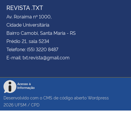
REVISTA .TXT
Av. Roraima nº 1000,
Cidade Universitária
Bairro Camobi, Santa Maria - RS
Prédio 21, sala 5234
Telefone: (55) 3220 8487
E-mail: txt.revista@gmail.com
Acesso à
Informação
Desenvolvido com o CMS de código aberto
Wordpress
2026
UFSM
/
CPD