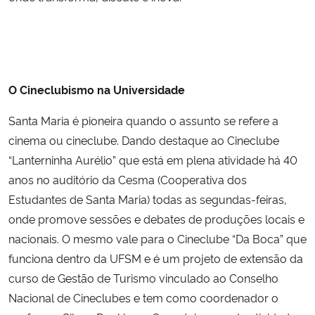
Secretaria-Geral
Secretaria de Governo
O Cineclubismo na Universidade
Gabinete de Segurança Institucional
Santa Maria é pioneira quando o assunto se refere a
cinema ou cineclube. Dando destaque ao Cineclube
Advocacia-Geral da União
“Lanterninha Aurélio” que está em plena atividade há 40
anos no auditório da Cesma (Cooperativa dos
Banco Central do Brasil
Estudantes de Santa Maria) todas as segundas-feiras,
onde promove sessões e debates de produções locais e
Planalto
nacionais. O mesmo vale para o Cineclube “Da Boca” que
funciona dentro da UFSM e é um projeto de extensão da
curso de Gestão de Turismo vinculado ao Conselho
Nacional de Cineclubes e tem como coordenador o