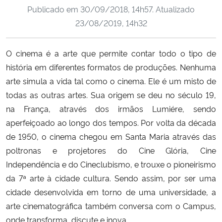
Publicado em
30/09/2018, 14h57
. Atualizado
Ministério da Cidadania
23/08/2019, 14h32
Ministério da Saúde
O cinema é a arte que permite contar todo o tipo de
Ministério de Minas e Energia
história em diferentes formatos de produções. Nenhuma
arte simula a vida tal como o cinema. Ele é um misto de
Ministério da Ciência, Tecnologia, Inovações e Comunicações
todas as outras artes. Sua origem se deu no século 19,
na França, através dos irmãos Lumiére, sendo
Ministério do Meio Ambiente
aperfeiçoado ao longo dos tempos. Por volta da década
de 1950, o cinema chegou em Santa Maria através das
Ministério do Turismo
poltronas e projetores do Cine Glória, Cine
Independência e do Cineclubismo, e trouxe o pioneirismo
Ministério do Desenvolvimento Regional
da 7ª arte à cidade cultura. Sendo assim, por ser uma
cidade desenvolvida em torno de uma universidade, a
Controladoria-Geral da União
arte cinematográfica também conversa com o Campus,
onde transforma, discute e inova.
Ministério da Mulher, da Família e dos Direitos Humanos