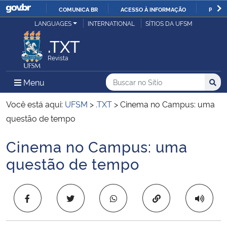
COMUNICA BR
ACESSO À INFORMAÇÃO
PARTI
Casa Civil
LANGUAGES
INTERNATIONAL
SÍTIOS DA UFSM
IR
PARA
.TXT
Ministério da Justiça e Segurança Pública
O
Revista
CONTEÚDO
Ministério da Defesa
Buscar no no Sítio
Busca
Busca:
Menu Principal do Sítio
Menu
Busc
Ministério das Relações Exteriores
Você está aqui:
UFSM
>
.TXT
>
Cinema no Campus: uma
questão de tempo
Ministério da Economia
Cinema no Campus: uma
Início do conteúdo
Ministério da Infraestrutura
questão de tempo
Ministério da Agricultura, Pecuária e Abastecimento
Copiar para área 
Ministério da Educação