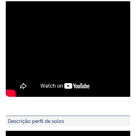
Secretaria-Geral
Secretaria de Governo
Gabinete de Segurança Institucional
Advocacia-Geral da União
Banco Central do Brasil
Planalto
Descrição perfil de solos