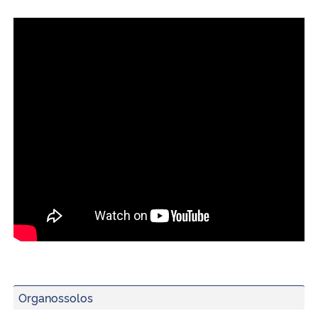
Ministério da Cidadania
Ministério da Saúde
Ministério de Minas e Energia
Ministério da Ciência, Tecnologia, Inovações e Comunicações
Ministério do Meio Ambiente
Ministério do Turismo
Ministério do Desenvolvimento Regional
Controladoria-Geral da União
Organossolos
Ministério da Mulher, da Família e dos Direitos Humanos