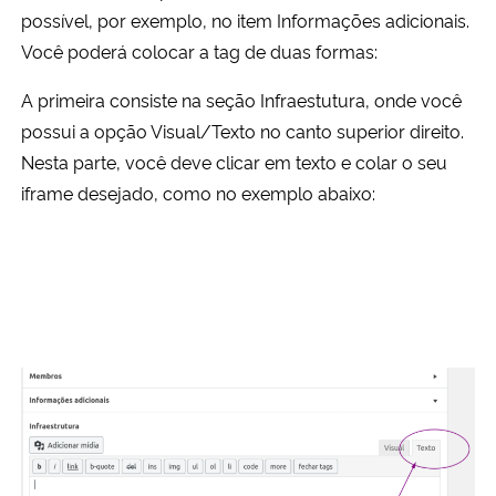
possível, por exemplo, no item Informações adicionais.
Você poderá colocar a tag de duas formas:
Secretaria-Geral
A primeira consiste na seção Infraestutura, onde você
Secretaria de Governo
possui a opção Visual/Texto no canto superior direito.
Nesta parte, você deve clicar em texto e colar o seu
Gabinete de Segurança Institucional
iframe desejado, como no exemplo abaixo:
Advocacia-Geral da União
Banco Central do Brasil
Planalto