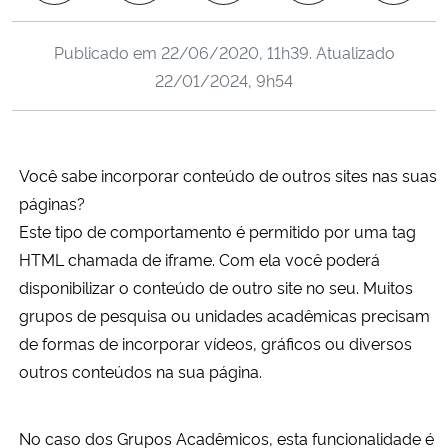
Ministério da Cidadania
Publicado em
22/06/2020, 11h39
. Atualizado
Ministério da Saúde
22/01/2024, 9h54
Ministério de Minas e Energia
Você sabe incorporar conteúdo de outros sites nas suas
Ministério da Ciência, Tecnologia, Inovações e Comunicações
páginas?
Este tipo de comportamento é permitido por uma tag
Ministério do Meio Ambiente
HTML chamada de iframe. Com ela você poderá
Ministério do Turismo
disponibilizar o conteúdo de outro site no seu. Muitos
grupos de pesquisa ou unidades acadêmicas precisam
Ministério do Desenvolvimento Regional
de formas de incorporar vídeos, gráficos ou diversos
outros conteúdos na sua página.
Controladoria-Geral da União
No caso dos Grupos Acadêmicos, esta funcionalidade é
Ministério da Mulher, da Família e dos Direitos Humanos