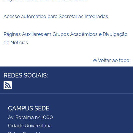
Acesso automático para Secretarias Integradas
Páginas Auxiliares em Grupos Acadêmicos e Divulgação
de Notícias
Voltar ao topo
REDES SOCIAIS:
RSS
CAMPUS SEDE
Av. Roraima nº 1000
Cidade Universitária