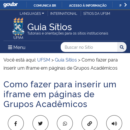
COMUNICA BR
ACESSO À INFORMAÇÃO
PARTI
Casa Civil
LANGUAGES
INTERNATIONAL
SÍTIOS DA UFSM
IR
PARA
Guia Sítios
Ministério da Justiça e Segurança Pública
O
Tutoriais e orientações para os sítios institucionais
CONTEÚDO
Ministério da Defesa
Buscar no no Sítio
Busca
Busca:
Menu Principal do Sítio
Menu
Busc
Ministério das Relações Exteriores
Você está aqui:
UFSM
>
Guia Sítios
>
Como fazer para
inserir um iframe em páginas de Grupos Acadêmicos
Ministério da Economia
Como fazer para inserir um
Início do conteúdo
Ministério da Infraestrutura
iframe em páginas de
Grupos Acadêmicos
Ministério da Agricultura, Pecuária e Abastecimento
Ministério da Educação
Copiar para área 