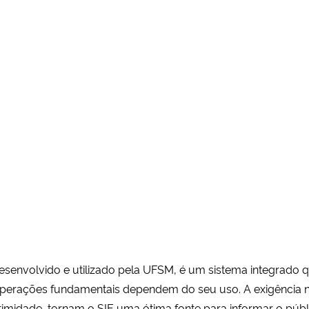
desenvolvido e utilizado pela UFSM, é um sistema integrado q
 operações fundamentais dependem do seu uso. A exigência n
gitimidade, tornam o SIE uma ótima fonte para informar o públ