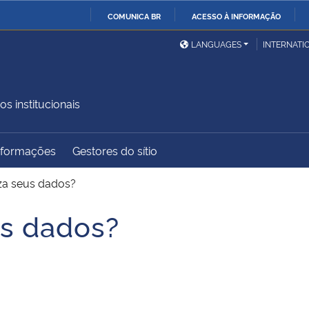
COMUNICA BR
ACESSO À INFORMAÇÃO
Ministério da Defesa
Ministério das Relações
Mini
IR
LANGUAGES
INTERNATI
Exteriores
PARA
O
Ministério da Cidadania
Ministério da Saúde
Mini
CONTEÚDO
os institucionais
Informações
Gestores do sítio
Ministério do
Controladoria-Geral da
Mini
Desenvolvimento Regional
União
Famí
za seus dados?
Hum
us dados?
Advocacia-Geral da União
Banco Central do Brasil
Plan