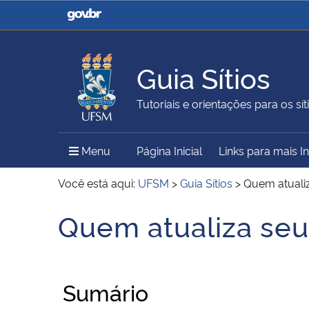
Casa Civil
Ministério da Justiça e
Segurança Pública
Guia Sítios
Ministério da Agricultura,
Ministério da Educação
Tutoriais e orientações para os síti
Pecuária e Abastecimento
Menu Principal do Sítio
Menu
Página Inicial
Links para mais 
Ministério do Meio Ambiente
Ministério do Turismo
Você está aqui:
UFSM
>
Guia Sítios
>
Quem atuali
Quem atualiza se
Início do conteúdo
Secretaria de Governo
Gabinete de Segurança
Institucional
Sumário