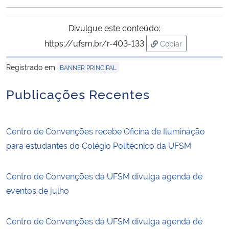
Ministério da Cidadania
Divulgue este conteúdo:
Ministério da Saúde
https://ufsm.br/r-403-133
Copiar
para área de trans
Ministério de Minas e Energia
Registrado em
BANNER PRINCIPAL
Publicações Recentes
Ministério da Ciência, Tecnologia, Inovações e Comunicações
Ministério do Meio Ambiente
Centro de Convenções recebe Oficina de Iluminação
para estudantes do Colégio Politécnico da UFSM
Ministério do Turismo
Ministério do Desenvolvimento Regional
Centro de Convenções da UFSM divulga agenda de
eventos de julho
Controladoria-Geral da União
Centro de Convenções da UFSM divulga agenda de
Ministério da Mulher, da Família e dos Direitos Humanos