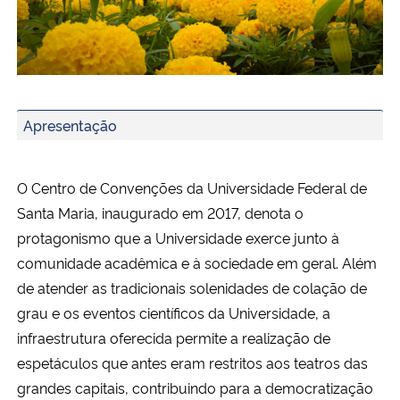
Ministério da Cidadania
Ministério da Saúde
Informações Técnicas
Ministério de Minas e Energia
Centro de Convenções
Apresentação
Agenda Integrada Centro de Convenções UFSM
Ministério da Ciência, Tecnologia, Inovações e Comunicações
O Centro de Convenções da Universidade Federal de
Ministério do Meio Ambiente
Santa Maria, inaugurado em 2017, denota o
protagonismo que a Universidade exerce junto à
Ministério do Turismo
comunidade acadêmica e à sociedade em geral.
Além
de atender as tradicionais solenidades de colação de
Ministério do Desenvolvimento Regional
grau e os eventos científicos da Universidade, a
infraestrutura oferecida permite a realização de
Controladoria-Geral da União
espetáculos que antes eram restritos aos teatros das
grandes capitais, contribuindo para a democratização
Ministério da Mulher, da Família e dos Direitos Humanos