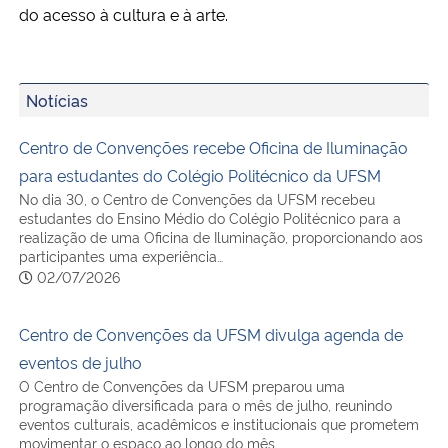
do acesso à cultura e à arte.
Secretaria-Geral
Notícias
Secretaria de Governo
Centro de Convenções recebe Oficina de Iluminação
Gabinete de Segurança Institucional
para estudantes do Colégio Politécnico da UFSM
No dia 30, o Centro de Convenções da UFSM recebeu
Advocacia-Geral da União
estudantes do Ensino Médio do Colégio Politécnico para a
realização de uma Oficina de Iluminação, proporcionando aos
participantes uma experiência…
Banco Central do Brasil
02/07/2026
Planalto
Centro de Convenções da UFSM divulga agenda de
eventos de julho
O Centro de Convenções da UFSM preparou uma
programação diversificada para o mês de julho, reunindo
eventos culturais, acadêmicos e institucionais que prometem
movimentar o espaço ao longo do mês.…