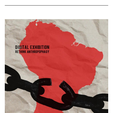
Ministério da Cidadania
Ministério da Saúde
Ministério de Minas e Energia
Ministério da Ciência, Tecnologia, Inovações e Comunicações
Ministério do Meio Ambiente
Ministério do Turismo
Ministério do Desenvolvimento Regional
Controladoria-Geral da União
Ministério da Mulher, da Família e dos Direitos Humanos