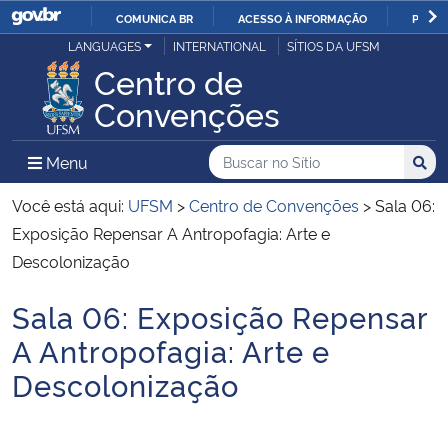
COMUNICA BR
ACESSO À INFORMAÇÃO
PARTI
Casa Civil
LANGUAGES
INTERNATIONAL
SÍTIOS DA UFSM
IR
Centro de
PARA
Ministério da Justiça e Segurança Pública
Convenções
O
CONTEÚDO
Ministério da Defesa
Buscar no no Sítio
Busca
Busca:
Menu Principal do Sítio
Menu
Busc
Ministério das Relações Exteriores
Você está aqui:
UFSM
>
Centro de Convenções
>
Sala 06:
Exposição Repensar A Antropofagia: Arte e
Ministério da Economia
Descolonização
Sala 06: Exposição Repensar
Ministério da Infraestrutura
Início do conteúdo
A Antropofagia: Arte e
Ministério da Agricultura, Pecuária e Abastecimento
Descolonização
Ministério da Educação