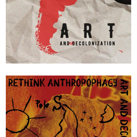
Secretaria-Geral
Secretaria de Governo
Gabinete de Segurança Institucional
Advocacia-Geral da União
Banco Central do Brasil
Planalto