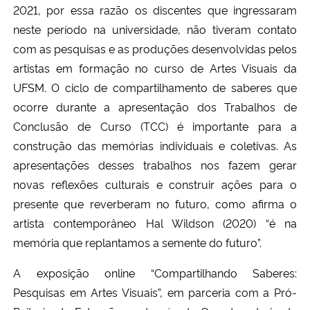
2021, por essa razão os discentes que ingressaram
Ministério da Cidadania
neste período na universidade, não tiveram contato
com as pesquisas e as produções desenvolvidas pelos
Ministério da Saúde
artistas em formação no curso de Artes Visuais da
Ministério de Minas e Energia
UFSM. O ciclo de compartilhamento de saberes que
ocorre durante a apresentação dos Trabalhos de
Ministério da Ciência, Tecnologia, Inovações e Comunicações
Conclusão de Curso (TCC) é importante para a
construção das memórias individuais e coletivas. As
Ministério do Meio Ambiente
apresentações desses trabalhos nos fazem gerar
novas reflexões culturais e construir ações para o
Ministério do Turismo
presente que reverberam no futuro, como afirma o
artista contemporâneo Hal Wildson (2020) “é na
Ministério do Desenvolvimento Regional
memória que replantamos a semente do futuro”.
Controladoria-Geral da União
A exposição online “Compartilhando Saberes:
Pesquisas em Artes Visuais”, em parceria com a Pró-
Ministério da Mulher, da Família e dos Direitos Humanos