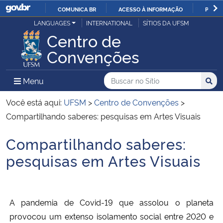
COMUNICA BR
ACESSO À INFORMAÇÃO
PARTI
Casa Civil
LANGUAGES
INTERNATIONAL
SÍTIOS DA UFSM
IR
Centro de
PARA
Ministério da Justiça e Segurança Pública
Convenções
O
CONTEÚDO
Ministério da Defesa
Buscar no no Sítio
Busca
Busca:
Menu Principal do Sítio
Menu
Busc
Ministério das Relações Exteriores
Você está aqui:
UFSM
>
Centro de Convenções
>
Compartilhando saberes: pesquisas em Artes Visuais
Ministério da Economia
Compartilhando saberes:
Início do conteúdo
Ministério da Infraestrutura
pesquisas em Artes Visuais
Ministério da Agricultura, Pecuária e Abastecimento
A pandemia de Covid-19 que assolou o planeta
Ministério da Educação
provocou um extenso isolamento social entre 2020 e