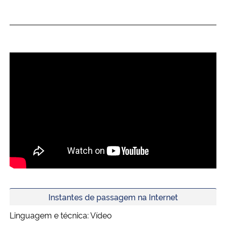
Ministério da Cidadania
Ministério da Saúde
Ministério de Minas e Energia
Ministério da Ciência, Tecnologia, Inovações e Comunicações
Ministério do Meio Ambiente
Ministério do Turismo
Ministério do Desenvolvimento Regional
Controladoria-Geral da União
Instantes de passagem na Internet
Linguagem e técnica: Vídeo
Ministério da Mulher, da Família e dos Direitos Humanos