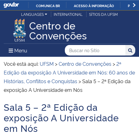
COMUNICA BR
ACESSO À INFORMAÇÃO
PARTI
Casa Civil
LANGUAGES
INTERNATIONAL
SÍTIOS DA UFSM
IR
Centro de
PARA
Ministério da Justiça e Segurança Pública
Convenções
O
CONTEÚDO
Ministério da Defesa
Buscar no no Sítio
Busca
Busca:
Menu Principal do Sítio
Menu
Busc
Ministério das Relações Exteriores
Você está aqui:
UFSM
>
Centro de Convenções
>
2ª
Edição da exposição A Universidade em Nós: 60 anos de
Ministério da Economia
Histórias, Conflitos e Conquistas
>
Sala 5 – 2ª Edição da
exposição A Universidade em Nós
Ministério da Infraestrutura
Sala 5 – 2ª Edição da
Início do conteúdo
Ministério da Agricultura, Pecuária e Abastecimento
exposição A Universidade
em Nós
Ministério da Educação