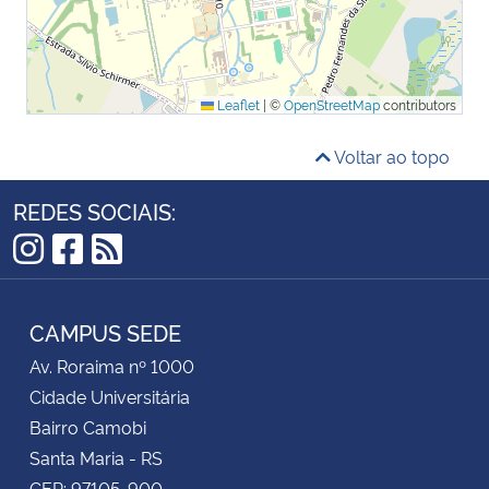
Leaflet
|
©
OpenStreetMap
contributors
Voltar ao topo
REDES SOCIAIS:
Instagram
Facebook
RSS
CAMPUS SEDE
Av. Roraima nº 1000
Cidade Universitária
Bairro Camobi
Santa Maria - RS
CEP: 97105-900