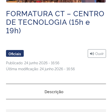
Ministério da Cidadania
FORMATURA CT – CENTRO
Ministério da Saúde
DE TECNOLOGIA (15h e
19h)
Ministério de Minas e Energia
Ministério da Ciência, Tecnologia, Inovações e Comunicações
Ouvir
Oficiais
Ministério do Meio Ambiente
Publicado: 24 junho 2026 - 16:56
Última modificação: 24 junho 2026 - 16:56
Ministério do Turismo
Ministério do Desenvolvimento Regional
Descrição
Controladoria-Geral da União
Ministério da Mulher, da Família e dos Direitos Humanos