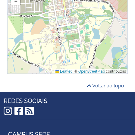
−
Leaflet
|
©
OpenStreetMap
contributors
Voltar ao topo
REDES SOCIAIS:
Instagram
Facebook
RSS
CAMPUS SEDE