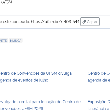
ão UFSM
e este conteúdo:
https://ufsm.br/r-403-544
Copiar
para área de
,
ARTE
MÚSICA
entro de Convenções da UFSM divulga
Centro de 
genda de eventos de julho
agenda de e
ivulgado o edital para locação do Centro de
Exposição 
onvenções UFSM 2026
itinerância