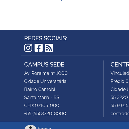
REDES SOCIAIS:
Instagram
Facebook
RSS
CAMPUS SEDE
CENTR
Av. Roraima nº 1000
Vinculad
Cidade Universitária
Prédio 
Bairro Camobi
Cidade U
Santa Maria - RS
55 3220
CEP: 97105-900
55 9 915
+55 (55) 3220-8000
centrod
Acesso à