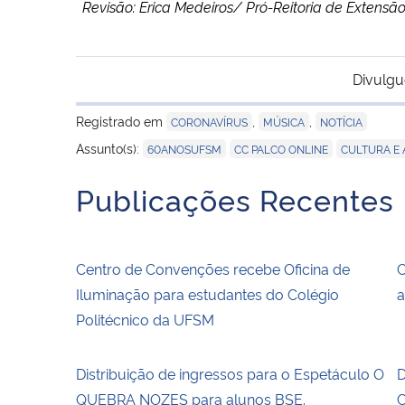
Revisão: Erica Medeiros/ Pró-Reitoria de Extens
Divulgu
Registrado em
,
,
CORONAVÍRUS
MÚSICA
NOTÍCIA
,
,
Assunto(s):
60ANOSUFSM
CC PALCO ONLINE
CULTURA E 
Publicações Recentes
Centro de Convenções recebe Oficina de
C
Iluminação para estudantes do Colégio
a
Politécnico da UFSM
Distribuição de ingressos para o Espetáculo O
D
QUEBRA NOZES para alunos BSE.
C