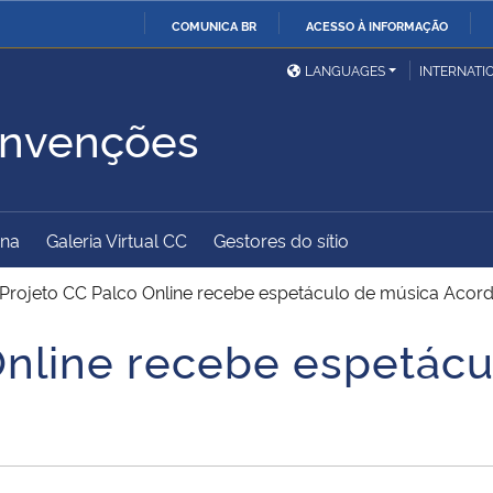
COMUNICA BR
ACESSO À INFORMAÇÃO
Ministério da Defesa
Ministério das Relações
Mini
IR
LANGUAGES
INTERNATI
Exteriores
PARA
onvenções
O
Ministério da Cidadania
Ministério da Saúde
Mini
CONTEÚDO
ina
Galeria Virtual CC
Gestores do sítio
Ministério do
Controladoria-Geral da
Mini
Desenvolvimento Regional
União
Famí
Projeto CC Palco Online recebe espetáculo de música Acor
Hum
Online recebe espetác
Advocacia-Geral da União
Banco Central do Brasil
Plan