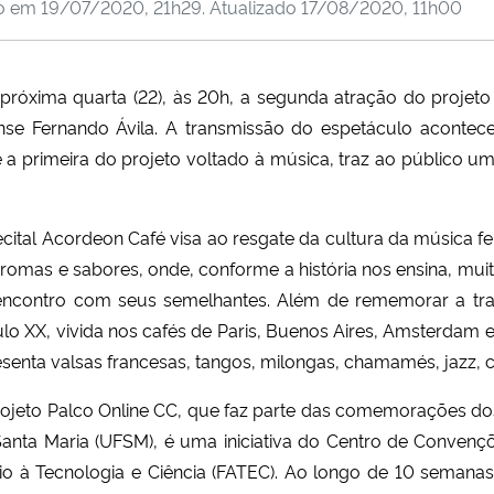
do em
19/07/2020, 21h29
. Atualizado
17/08/2020, 11h00
óxima quarta (22), às 20h, a segunda atração do projeto 
nse Fernando Ávila. A transmissão do espetáculo acontec
 é a primeira do projeto voltado à música, traz ao público u
cital Acordeon Café visa ao resgate da cultura da música fe
romas e sabores, onde, conforme a história nos ensina, muit
encontro com seus semelhantes. Além de rememorar a tr
lo XX, vivida nos cafés de Paris, Buenos Aires, Amsterdam
senta valsas francesas, tangos, milongas, chamamés, jazz, can
ojeto Palco Online CC, que faz parte das comemorações do
Santa Maria (UFSM), é uma iniciativa do Centro de Conven
o à Tecnologia e Ciência (FATEC). Ao longo de 10 semanas,