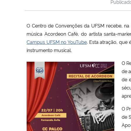
Publica
O Centro de Convenções da UFSM recebe, na pr
música Acordeon Café, do artista santa-marie
Campus UFSM no YouTube
. Esta atração, que
instrumento musical.
O Re
de a
de 
sécu
apre
O Pr
de 
Apoi