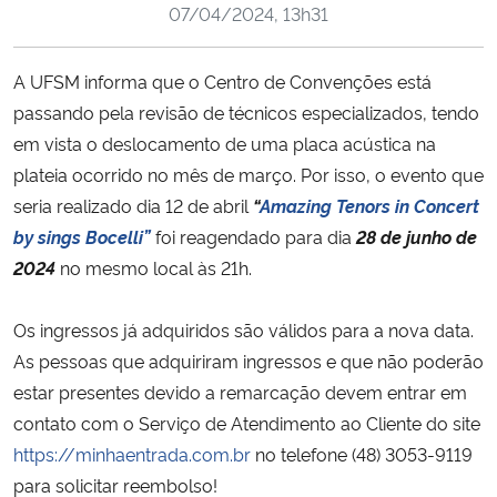
07/04/2024, 13h31
Ministério da Cidadania
Ministério da Saúde
A UFSM informa que o Centro de Convenções está
passando pela revisão de técnicos especializados, tendo
Ministério de Minas e Energia
em vista o deslocamento de uma placa acústica na
plateia ocorrido no mês de março. Por isso, o evento que
Ministério da Ciência, Tecnologia, Inovações e Comunicações
seria realizado dia 12 de abril
“
Amazing Tenors in Concert
by sings Bocelli
”
foi reagendado para dia
28 de junho de
Ministério do Meio Ambiente
2024
no mesmo local às 21h.
Ministério do Turismo
Os ingressos já adquiridos são válidos para a nova data.
As pessoas que adquiriram ingressos e que não poderão
Ministério do Desenvolvimento Regional
estar presentes devido a remarcação devem entrar em
contato com o Serviço de Atendimento ao Cliente do site
Controladoria-Geral da União
https://minhaentrada.com.br
no telefone (48) 3053-9119
para solicitar reembolso!
Ministério da Mulher, da Família e dos Direitos Humanos