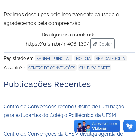
Pedimos desculpas pelo inconveniente causado e
Secretaria-Geral
agradecemos pela compreensão.
Secretaria de Governo
Divulgue este conteúdo:
https://ufsm.br/r-403-1397
Copiar
Gabinete de Segurança Institucional
para área de tran
Registrado em
,
,
BANNER PRINCIPAL
NOTÍCIA
SEM CATEGORIA
Advocacia-Geral da União
,
Assunto(s):
CENTRO DE CONVENÇÕES
CULTURA E ARTE
Banco Central do Brasil
Publicações Recentes
Planalto
Centro de Convenções recebe Oficina de Iluminação
para estudantes do Colégio Politécnico da UFSM
Centro de Convenções da UFSM divulga agenda de