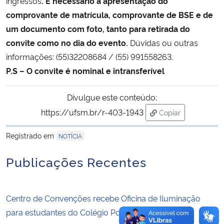
ingressos
. É necessário a apresentação do
comprovante de matrícula, comprovante de BSE e de
Secretaria-Geral
um documento com foto, tanto para retirada do
convite como no dia do evento.
Dúvidas ou outras
Secretaria de Governo
informações: (55)32208684 / (55) 991558263.
P.S – O convite é nominal e intransferível
Gabinete de Segurança Institucional
Divulgue este conteúdo:
Advocacia-Geral da União
https://ufsm.br/r-403-1943
Copiar
para área de tran
Banco Central do Brasil
Registrado em
NOTÍCIA
Planalto
Publicações Recentes
Centro de Convenções recebe Oficina de Iluminação
para estudantes do Colégio Politécnico da UFSM