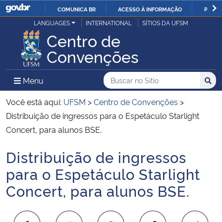
COMUNICA BR
ACESSO À INFORMAÇÃO
PARTI
Casa Civil
LANGUAGES
INTERNATIONAL
SÍTIOS DA UFSM
IR
Centro de
PARA
Ministério da Justiça e Segurança Pública
Convenções
O
CONTEÚDO
Ministério da Defesa
Buscar no no Sítio
Busca
Busca:
Menu Principal do Sítio
Menu
Busc
Ministério das Relações Exteriores
Você está aqui:
UFSM
>
Centro de Convenções
>
Distribuição de ingressos para o Espetáculo Starlight
Ministério da Economia
Concert, para alunos BSE.
Distribuição de ingressos
Ministério da Infraestrutura
Início do conteúdo
para o Espetáculo Starlight
Ministério da Agricultura, Pecuária e Abastecimento
Concert, para alunos BSE.
Ministério da Educação