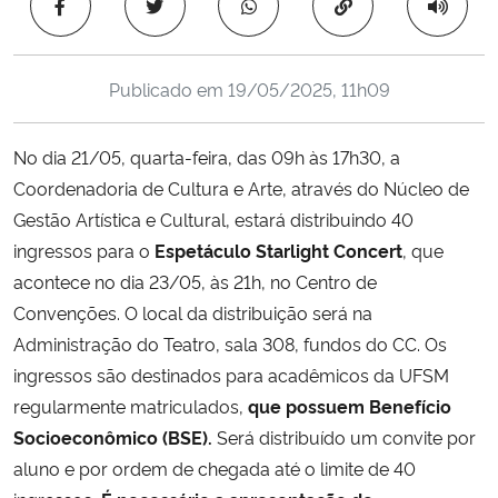
Copiar para área 
Ministério da Cidadania
Ministério da Saúde
Publicado em
19/05/2025, 11h09
Ministério de Minas e Energia
No dia 21/05, quarta-feira, das 09h às 17h30, a
Coordenadoria de Cultura e Arte, através do Núcleo de
Ministério da Ciência, Tecnologia, Inovações e Comunicações
Gestão Artística e Cultural, estará distribuindo 40
ingressos para o
Espetáculo
Starlight Concert
, que
Ministério do Meio Ambiente
acontece no dia 23/05, às 21h, no Centro de
Convenções. O local da distribuição será na
Ministério do Turismo
Administração do Teatro, sala 308, fundos do CC. Os
ingressos são destinados para acadêmicos da UFSM
Ministério do Desenvolvimento Regional
regularmente matriculados,
que possuem Benefício
Controladoria-Geral da União
Socioeconômico (BSE).
Será distribuído um convite por
aluno e por ordem de chegada até o limite de 40
Ministério da Mulher, da Família e dos Direitos Humanos