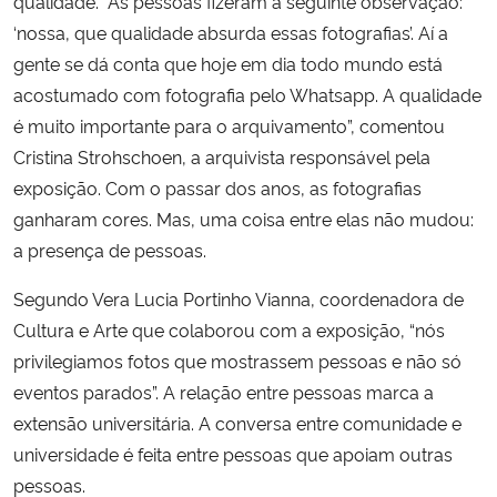
qualidade. “As pessoas fizeram a seguinte observação:
‘nossa, que qualidade absurda essas fotografias’. Aí a
Secretaria-Geral
gente se dá conta que hoje em dia todo mundo está
acostumado com fotografia pelo Whatsapp. A qualidade
Secretaria de Governo
é muito importante para o arquivamento”, comentou
Cristina Strohschoen, a arquivista responsável pela
Gabinete de Segurança Institucional
exposição. Com o passar dos anos, as fotografias
ganharam cores. Mas, uma coisa entre elas não mudou:
Advocacia-Geral da União
a presença de pessoas.
Banco Central do Brasil
Segundo Vera Lucia Portinho Vianna, coordenadora de
Cultura e Arte que colaborou com a exposição, “nós
Planalto
privilegiamos fotos que mostrassem pessoas e não só
eventos parados”. A relação entre pessoas marca a
extensão universitária. A conversa entre comunidade e
universidade é feita entre pessoas que apoiam outras
pessoas.