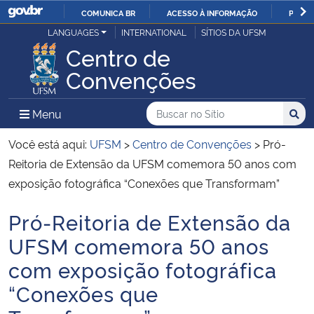
COMUNICA BR
ACESSO À INFORMAÇÃO
PARTI
Casa Civil
LANGUAGES
INTERNATIONAL
SÍTIOS DA UFSM
IR
Centro de
PARA
Ministério da Justiça e Segurança Pública
Convenções
O
CONTEÚDO
Ministério da Defesa
Buscar no no Sítio
Busca
Busca:
Menu Principal do Sítio
Menu
Busc
Ministério das Relações Exteriores
Você está aqui:
UFSM
>
Centro de Convenções
>
Pró-
Reitoria de Extensão da UFSM comemora 50 anos com
Ministério da Economia
exposição fotográfica “Conexões que Transformam”
Pró-Reitoria de Extensão da
Ministério da Infraestrutura
Início do conteúdo
UFSM comemora 50 anos
Ministério da Agricultura, Pecuária e Abastecimento
com exposição fotográfica
“Conexões que
Ministério da Educação