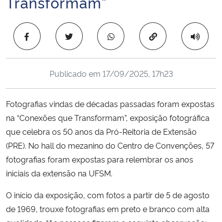
Transformam”
Ministério da Cidadania
Copiar para área 
Ministério da Saúde
Ministério de Minas e Energia
Publicado em
17/09/2025, 17h23
Ministério da Ciência, Tecnologia, Inovações e Comunicações
Fotografias vindas de décadas passadas foram expostas
Ministério do Meio Ambiente
na “Conexões que Transformam”, exposição fotográfica
que celebra os 50 anos da Pró-Reitoria de Extensão
Ministério do Turismo
(PRE). No hall do mezanino do Centro de Convenções, 57
fotografias foram expostas para relembrar os anos
Ministério do Desenvolvimento Regional
iniciais da extensão na UFSM.
Controladoria-Geral da União
O início da exposição, com fotos a partir de 5 de agosto
de 1969, trouxe fotografias em preto e branco com alta
Ministério da Mulher, da Família e dos Direitos Humanos