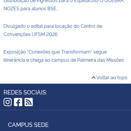
Distribuição de ingressos para o Espetáculo O QUEBRA
NOZES para alunos BSE.
Divulgado o edital para locação do Centro de
Convenções UFSM 2026
Exposição “Conexões que Transformam” segue
itinerância e chega ao campus de Palmeira das Missões
Voltar ao topo
REDES SOCIAIS:
Instagram
Facebook
RSS
CAMPUS SEDE