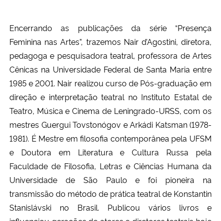
Ministério da Cidadania
Encerrando as publicações da série “Presença
Ministério da Saúde
Feminina nas Artes”, trazemos Nair d’Agostini, diretora,
pedagoga e pesquisadora teatral, professora de Artes
Ministério de Minas e Energia
Cênicas na Universidade Federal de Santa Maria entre
1985 e 2001. Nair realizou curso de Pós-graduação em
Ministério da Ciência, Tecnologia, Inovações e Comunicações
direção e interpretação teatral no Instituto Estatal de
Teatro, Música e Cinema de Leningrado-URSS, com os
Ministério do Meio Ambiente
mestres Guergui Tovstonógov e Arkádi Katsman (1978-
1981). É Mestre em filosofia contemporânea pela UFSM
Ministério do Turismo
e Doutora em Literatura e Cultura Russa pela
Faculdade de Filosofia, Letras e Ciências Humana da
Ministério do Desenvolvimento Regional
Universidade de São Paulo e foi pioneira na
Controladoria-Geral da União
transmissão do método de prática teatral de Konstantin
Stanislávski no Brasil. Publicou vários livros e
Ministério da Mulher, da Família e dos Direitos Humanos
influenciou gerações de atores e diretores teatrais hoje