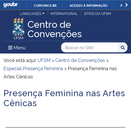
COMUNICA BR
ACESSO À INFORMAÇÃO
PARTI
Casa Civil
LANGUAGES
INTERNATIONAL
SÍTIOS DA UFSM
IR
Centro de
PARA
Ministério da Justiça e Segurança Pública
Convenções
O
CONTEÚDO
Ministério da Defesa
Buscar no no Sítio
Busca
Busca:
Menu Principal do Sítio
Menu
Busc
Ministério das Relações Exteriores
Você está aqui:
UFSM
>
Centro de Convenções
>
Especial Presença Feminina
>
Presença Feminina nas
Ministério da Economia
Artes Cênicas
Presença Feminina nas Artes
Ministério da Infraestrutura
Início do conteúdo
Cênicas
Ministério da Agricultura, Pecuária e Abastecimento
Ministério da Educação