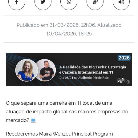
Copiar para área 
Ministério da Cidadania
Ministério da Saúde
Publicado em
31/03/2026, 12h06
. Atualizado
10/04/2026, 18h25
Ministério de Minas e Energia
Ministério da Ciência, Tecnologia, Inovações e Comunicações
Ministério do Meio Ambiente
Ministério do Turismo
O que separa uma carreira em TI local de uma
Ministério do Desenvolvimento Regional
atuação de impacto global nas maiores empresas do
mercado?
Controladoria-Geral da União
Receberemos Maíra Wenzel, Principal Program
Ministério da Mulher, da Família e dos Direitos Humanos