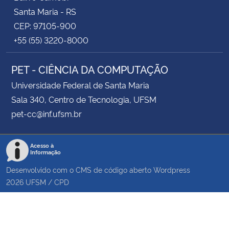
Santa Maria - RS
CEP: 97105-900
+55 (55) 3220-8000
PET - CIÊNCIA DA COMPUTAÇÃO
Universidade Federal de Santa Maria
Sala 340, Centro de Tecnologia, UFSM
pet-cc@inf.ufsm.br
Acesso à
Informação
Desenvolvido com o CMS de código aberto
Wordpress
2026
UFSM
/
CPD