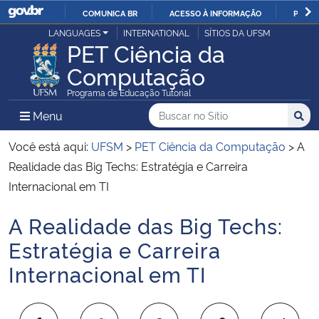
COMUNICA BR
ACESSO À INFORMAÇÃO
PARTI
Casa Civil
LANGUAGES
INTERNATIONAL
SÍTIOS DA UFSM
IR
PET Ciência da
PARA
Computação
Ministério da Justiça e Segurança Pública
O
Programa de Educação Tutorial
CONTEÚDO
Ministério da Defesa
Buscar no no Sítio
Busca
Busca:
Menu Principal do Sítio
Menu
Busc
Ministério das Relações Exteriores
Você está aqui:
UFSM
>
PET Ciência da Computação
>
A
Realidade das Big Techs: Estratégia e Carreira
Ministério da Economia
Internacional em TI
A Realidade das Big Techs:
Ministério da Infraestrutura
Início do conteúdo
Estratégia e Carreira
Ministério da Agricultura, Pecuária e Abastecimento
Internacional em TI
Ministério da Educação