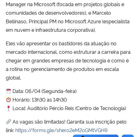
Manager na Microsoft (focada em projetos globais e
comunidades de desenvolvedores), e Marcelo
Secretaria-Geral
Bellinaso, Principal PM no Microsoft Azure (especialista
em nuvem e infraestrutura corporativa).
Secretaria de Governo
Eles vão apresentar os bastidores da atuação no
Gabinete de Segurança Institucional
mercado internacional, como estruturar a carreira para
chegar em grandes empresas de tecnologia e como é
Advocacia-Geral da União
a rotina no gerenciamento de produtos em escala
global.
Banco Central do Brasil
Data: 06/04 (Segunda-feira)
Planalto
Horário: 13h30 às 14h30
Local: Auditório Pércio Reis (Centro de Tecnologia)
As vagas são limitadas! Garanta sua inscrição pelo
link:
https://forms.gle/shero2eM2oGMtVGH9